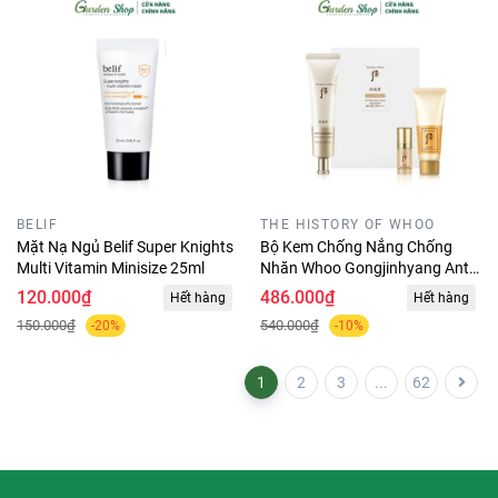
BELIF
THE HISTORY OF WHOO
Mặt Nạ Ngủ Belif Super Knights
Bộ Kem Chống Nắng Chống
Multi Vitamin Minisize 25ml
Nhăn Whoo Gongjinhyang Anti -
Wrinkle UV Protective Cream
120.000₫
486.000₫
Hết hàng
Hết hàng
Special Set Upsize 75ml
150.000₫
540.000₫
-20%
-10%
1
2
3
...
62