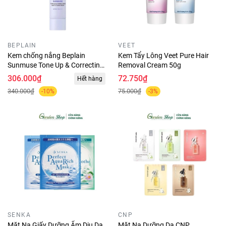
BEPLAIN
VEET
Kem chống nắng Beplain
Kem Tẩy Lông Veet Pure Hair
Sunmuse Tone Up & Correcting
Removal Cream 50g
Matte Sunscreen 50ml
306.000₫
72.750₫
Hết hàng
340.000₫
75.000₫
-10%
-3%
SENKA
CNP
Mặt Nạ Giấy Dưỡng Ẩm Dịu Da
Mặt Nạ Dưỡng Da CNP