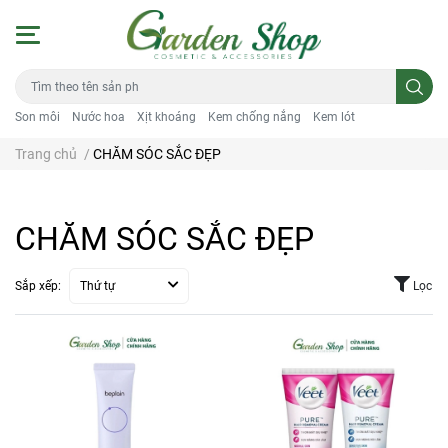
Son môi
Nước hoa
Xịt khoáng
Kem chống nắng
Kem lót
Trang chủ
/
CHĂM SÓC SẮC ĐẸP
CHĂM SÓC SẮC ĐẸP
Sắp xếp:
Thứ tự
Lọc