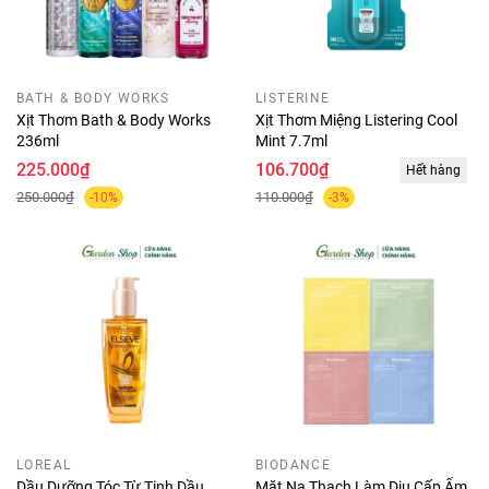
BATH & BODY WORKS
LISTERINE
Xịt Thơm Bath & Body Works
Xịt Thơm Miệng Listering Cool
236ml
Mint 7.7ml
225.000₫
106.700₫
Hết hàng
250.000₫
110.000₫
-10%
-3%
LOREAL
BIODANCE
Dầu Dưỡng Tóc Từ Tinh Dầu
Mặt Nạ Thạch Làm Dịu Cấp Ẩm