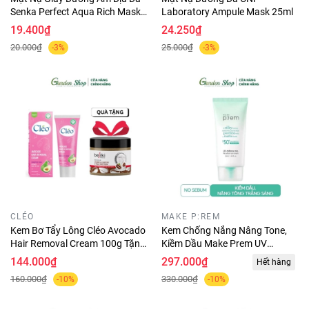
Senka Perfect Aqua Rich Mask
Laboratory Ampule Mask 25ml
21g
19.400₫
24.250₫
20.000₫
25.000₫
-3%
-3%
CLÉO
MAKE P:REM
Kem Bơ Tẩy Lông Cléo Avocado
Kem Chống Nắng Nâng Tone,
Hair Removal Cream 100g Tặng
Kiềm Dầu Make Prem UV
Tẩy Da Chết Muối Tre Và Chiết
Defense Me No Sebum Sun
144.000₫
297.000₫
Hết hàng
Xuất Bơ Besilki 350g
Cream SPF50+ PA+++ 50ml
160.000₫
330.000₫
-10%
-10%