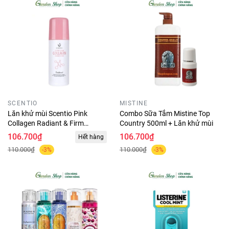
SCENTIO
MISTINE
Lăn khử mùi Scentio Pink
Combo Sữa Tắm Mistine Top
Collagen Radiant & Firm
Country 500ml + Lăn khử mùi
Deodorant 50ml
106.700₫
106.700₫
Hết hàng
110.000₫
110.000₫
-3%
-3%