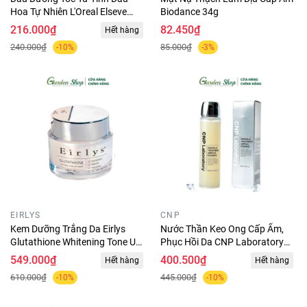
Hoa Tự Nhiên L'Oreal Elseve
Biodance 34g
Extraordinary Oil Serum 100ml
216.000₫
82.450₫
Hết hàng
240.000₫
85.000₫
-10%
-3%
EIRLYS
CNP
Kem Dưỡng Trắng Da Eirlys
Nước Thần Keo Ong Cấp Ẩm,
Glutathione Whitening Tone Up
Phục Hồi Da CNP Laboratory
Cream 50ml
Propolis Treatment Ampule
549.000₫
400.500₫
Hết hàng
Hết hàng
Essence 150ml
610.000₫
445.000₫
-10%
-10%