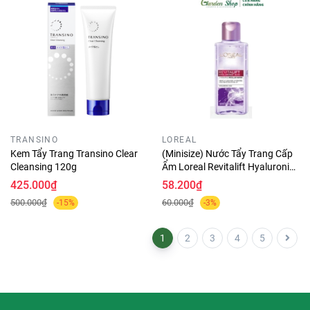
TRANSINO
LOREAL
Kem Tẩy Trang Transino Clear
(Minisize) Nước Tẩy Trang Cấp
Cleansing 120g
Ẩm Loreal Revitalift Hyaluronic
Acid Hydrating Micellar Water
425.000₫
58.200₫
95ml
500.000₫
60.000₫
-15%
-3%
1
2
3
4
5