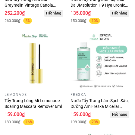
Graymelin Vintage Canola
Da JMsolution H9 Hyaluronic
Crazy Cleansing Oil 500ml
Ampoule Cleansing Water Aqua
252.200₫
135.000₫
Hết hàng
Hết hàng
500ml
260.000₫
150.000₫
-3%
-10%
LEMONADE
FRESKA
Tẩy Trang Lông Mi Lemonade
Nước Tẩy Trang Làm Sạch Sâu,
Soaring Mascara Remover 6ml
Dưỡng Ẩm Freska Micellar
Sensitive Cleansing Water
159.000₫
159.000₫
Hết hàng
400ml
189.000₫
198.000₫
-16%
-20%