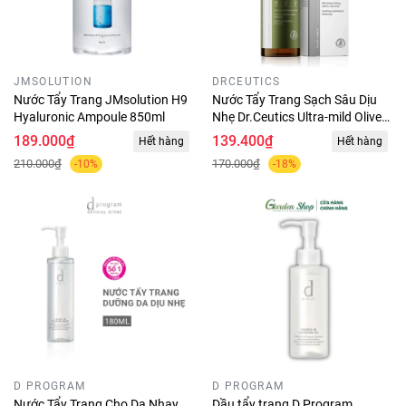
JMSOLUTION
DRCEUTICS
Nước Tẩy Trang JMsolution H9
Nước Tẩy Trang Sạch Sâu Dịu
Hyaluronic Ampoule 850ml
Nhẹ Dr.Ceutics Ultra-mild Olive
500ml
189.000₫
139.400₫
Hết hàng
Hết hàng
210.000₫
170.000₫
-10%
-18%
D PROGRAM
D PROGRAM
Nước Tẩy Trang Cho Da Nhạy
Dầu tẩy trang D Program