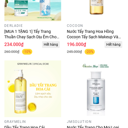
DERLADIE
COCOON
[MUA 1 TẶNG 1] Tẩy Trang
Nước Tẩy Trang Hoa Hồng
Thuần Chay Sạch Dịu Êm Cho
Cocoon Tẩy Sạch Makeup Và
Da Dầu Mụn Derladie Cleansing
Cấp Ẩm 310ml
234.000₫
196.000₫
Hết hàng
Hết hàng
Water Witch Hazel Micellar
260.000₫
245.000₫
-10%
-20%
Unsented 500ML
GRAYMELIN
JMSOLUTION
Dầu Tẩy Trang Hoa Cải
Nước Tẩy Trang Cho Mọi Loại