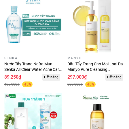
SENKA
MANYO
Nước Tẩy Trang Ngừa Mụn
Dầu Tẩy Trang Cho Mọi Loại Da
Senka All Clear Water Acne Care
Manyo Pure Cleansing
230ml
Oil 200ml
89.250₫
297.000₫
Hết hàng
Hết hàng
105.000₫
330.000₫
-15%
-10%