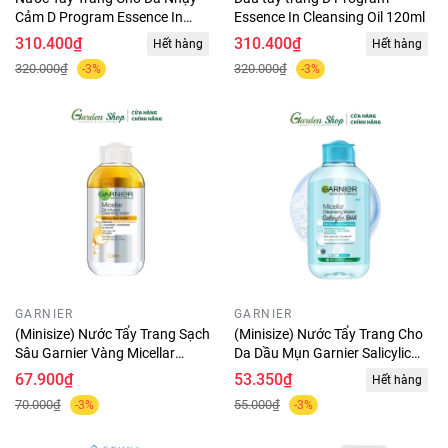
Cảm D Program Essence In
Essence In Cleansing Oil 120ml
Cleansing Water 180ml
310.400₫
310.400₫
Hết hàng
Hết hàng
320.000₫
320.000₫
-3%
-3%
GARNIER
GARNIER
(Minisize) Nước Tẩy Trang Sạch
(Minisize) Nước Tẩy Trang Cho
Sâu Garnier Vàng Micellar
Da Dầu Mụn Garnier Salicylic
Water Oil All-in-1 125ml
BHA 125ml
67.900₫
53.350₫
Hết hàng
70.000₫
55.000₫
-3%
-3%