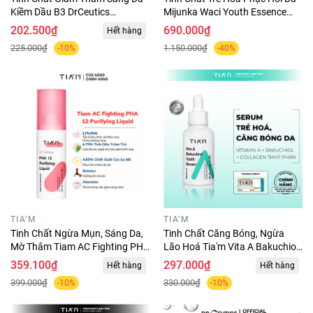
Kiềm Dầu B3 DrCeutics
Mijunka Waci Youth Essence
Niacinamide 12%+ NAG 5% 30g
50ml
202.500₫
690.000₫
Hết hàng
225.000₫
1.150.000₫
-10%
-40%
TIA’M
TIA’M
Tinh Chất Ngừa Mụn, Sáng Da,
Tinh Chất Căng Bóng, Ngừa
Mờ Thâm Tiam AC Fighting PHA
Lão Hoá Tia'm Vita A Bakuchiol
12 Purifying Liquid 80ml
Youth Serum 40ml
359.100₫
297.000₫
Hết hàng
Hết hàng
399.000₫
330.000₫
-10%
-10%