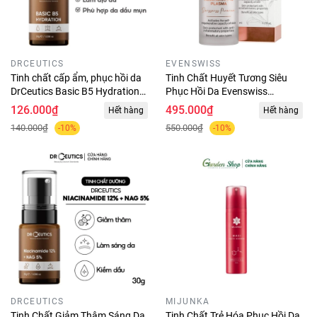
DRCEUTICS
EVENSWISS
Tinh chất cấp ẩm, phục hồi da
Tinh Chất Huyết Tương Siêu
DrCeutics Basic B5 Hydration
Phục Hồi Da Evenswiss
Serum 30g
Regenerating Plasma 50ml
126.000₫
495.000₫
Hết hàng
Hết hàng
140.000₫
550.000₫
-10%
-10%
DRCEUTICS
MIJUNKA
Tinh Chất Giảm Thâm Sáng Da
Tinh Chất Trẻ Hóa Phục Hồi Da