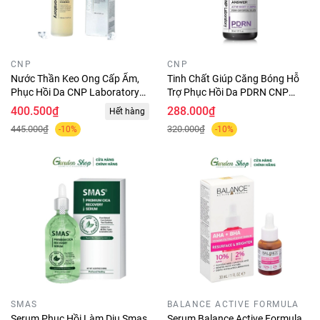
CNP
CNP
Nước Thần Keo Ong Cấp Ẩm,
Tinh Chất Giúp Căng Bóng Hỗ
Phục Hồi Da CNP Laboratory
Trợ Phục Hồi Da PDRN CNP
Propolis Treatment Ampule
Derma Answer Active Boost
400.500₫
288.000₫
Hết hàng
Essence 150ml
Ampule 30ml
445.000₫
320.000₫
-10%
-10%
SMAS
BALANCE ACTIVE FORMULA
Serum Phục Hồi Làm Dịu Smas
Serum Balance Active Formula