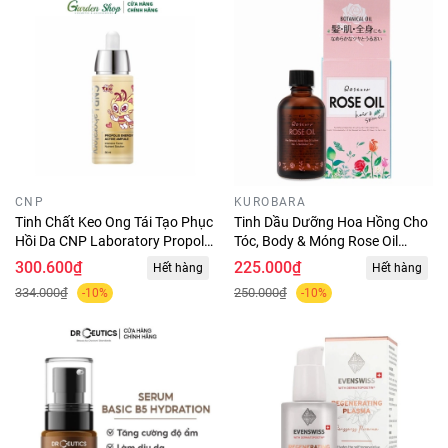
CNP
KUROBARA
Tinh Chất Keo Ong Tái Tạo Phục
Tinh Dầu Dưỡng Hoa Hồng Cho
Hồi Da CNP Laboratory Propolis
Tóc, Body & Móng Rose Oil
Energy Ampule 30ml
Botanical Nhật 60ml
300.600₫
225.000₫
Hết hàng
Hết hàng
334.000₫
250.000₫
-10%
-10%