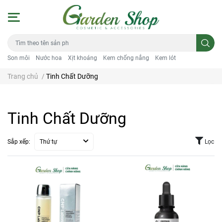
Son môi
Nước hoa
Xịt khoáng
Kem chống nắng
Kem lót
Trang chủ
/
Tinh Chất Dưỡng
Tinh Chất Dưỡng
Sắp xếp:
Thứ tự
Lọc