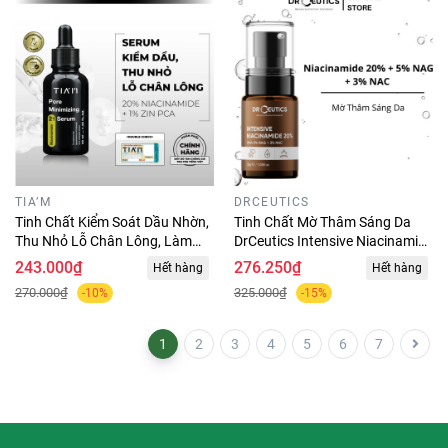
TIA’M
DRCEUTICS
Tinh Chất Kiểm Soát Dầu Nhờn,
Tinh Chất Mờ Thâm Sáng Da
Thu Nhỏ Lỗ Chân Lông, Làm
DrCeutics Intensive Niacinamide
Đều Màu Da Niacinamide 20% +
20% 30g
243.000₫
276.250₫
Hết hàng
Hết hàng
Zinc 1% Tia'm Pore Minimizing
270.000₫
325.000₫
-10%
-15%
21 Serum 40ml
1
2
3
4
5
6
7