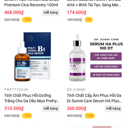
Premium Cica Recovery 100ml
AHA + BHA Tái Tạo, Sáng Mịn
Da 30ml
468.000₫
174.600₫
Hết hàng
520.000₫
180.000₫
-10%
-3%
PRETTYSKIN
DR.SUNMI
Tinh Chất Phục Hồi Dưỡng
Tinh Chất Cấp Ẩm Phục Hồi Da
Trắng Cho Da Dầu Mụn Pretty
Dr.Sunmi Care Serum HA Plus
Skin Multi Hydra B5 Max Serum
100DT 100ml
310.500₫
360.000₫
Hết hàng
Hết hàng
50ml
345.000₫
400.000₫
-10%
-10%