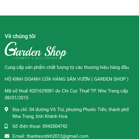
chặn sự hình thành các vết nám và tàn nhang.
- Bảo vệ da khỏi tác động của ánh nắng mặt trời và bảo vệ
da khỏi những tác hại từ môi trường.
- Với kết cấu lỏng, kem dưỡng da không gây cảm giác bết
Về chúng tôi
dính khó chịu trong quá trình sử dụng.
∞
Hướng dẫn sử dụng:
Cung cấp sản phẩm chất lượng từ các thương hiệu hàng đầu.
- Dùng hàng ngày, cho mọi loại da.
HỘ KINH DOANH CỬA HÀNG SÂN VƯỜN ( GARDEN SHOP )
- Nên tắm sạch và lau khô rồi mới thoa kem dưỡng trắng
body để các dưỡng chất đạt hiệu quả tối ưu.
Mã số thuế 4201629081 do Chi Cục Thuế TP. Nha Trang cấp
08/01/2015
Địa chỉ:
04 đường Võ Trứ, phường Phước Tiến, thành phố
Thương hiệu:
Louv Cell
Nha Trang, tỉnh Khánh Hoà
Xuất xứ thương hiệu:
Hàn Quốc
Số điện thoại:
0943504742
Email:
thanhsontkh2012@gmail.com
Sản xuất tại:
Hàn Quốc