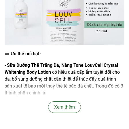
∞
Ưu thế nổi bật:
-
Sữa Dưỡng Thể Trắng Da, Nâng Tone LouvCell Crystal
Whitening Body Lotion
có hiệu quả cấp ẩm tuyệt đối cho
da, bổ sung dưỡng chất cần thiết để thúc đẩy quá trình
sản xuất tế bào mới thay thế tế bào đã chết. Trong đó có 3
thành phần chính là:
+
Giga white
: Là một trong những nguyên liệu đắt giá của
Xem thêm
tập đoàn Pentapharm, dược phẩm hàng đầu Thụy sỹ với
50 năm kinh nghiệm sẽ giúp da trắng hồng và giảm đồi
mồi trên da. Nó được kết hợp từ 7 loại thảo dược quý như: