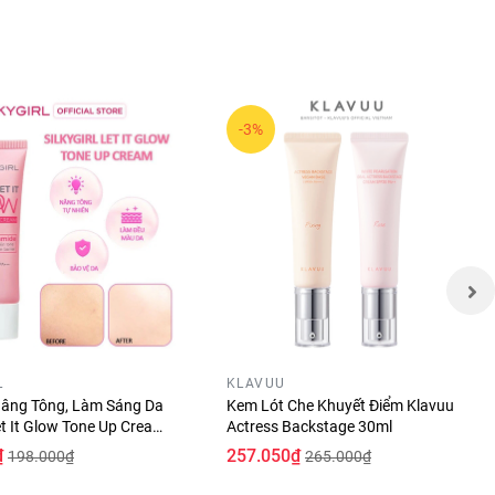
-3%
L
KLAVUU
âng Tông, Làm Sáng Da
Kem Lót Che Khuyết Điểm Klavuu
Let It Glow Tone Up Cream
Actress Backstage 30ml
A+++ 25ml
₫
257.050₫
198.000₫
265.000₫