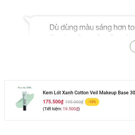
Kem Lót Xanh Cotton Veil Makeup Base 3
175.500₫
195.000₫
-10%
(Tiết kiệm:
19.500₫
)