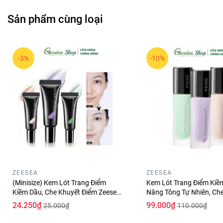
Sản phẩm cùng loại
-3%
-10%
ZEESEA
ZEESEA
(Minisize) Kem Lót Trang Điểm
Kem Lót Trang Điểm Kiề
Kiềm Dầu, Che Khuyết Điểm Zeesea
Nâng Tông Tự Nhiên, Ch
Multi-Effect Makeup Primer 10g
Điểm Zeesea Multi-Effec
24.250₫
99.000₫
25.000₫
110.000₫
Primer 30g