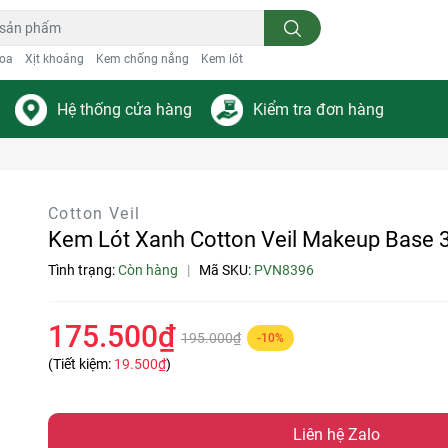
oa
Xịt khoáng
Kem chống nắng
Kem lót
Hệ thống cửa hàng
Kiểm tra đơn hàng
Cotton Veil
Kem Lót Xanh Cotton Veil Makeup Base 
Tình trạng:
Còn hàng
|
Mã SKU:
PVN8396
175.500₫
195.000₫
-10%
(Tiết kiệm:
19.500₫
)
Liên hệ Zalo