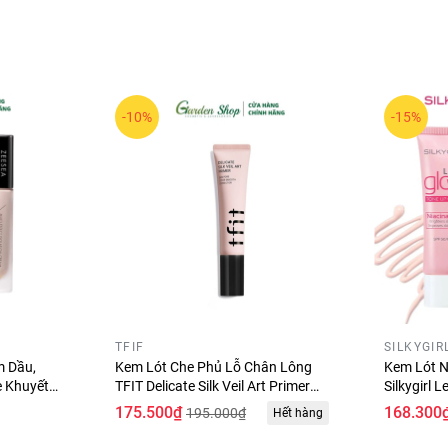
-10%
-15%
TFIF
SILKYGIR
m Dầu,
Kem Lót Che Phủ Lỗ Chân Lông
Kem Lót N
e Khuyết
TFIT Delicate Silk Veil Art Primer
Silkygirl 
t Makeup
30ml
SPF 50 P
175.500₫
168.300
195.000₫
Hết hàng