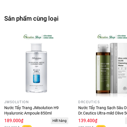
Sản phẩm cùng loại
JMSOLUTION
DRCEUTICS
Nước Tẩy Trang JMsolution H9
Nước Tẩy Trang Sạch Sâu D
Hyaluronic Ampoule 850ml
Dr.Ceutics Ultra-mild Olive 
189.000₫
139.400₫
✿
Đặc điểm:
Hết hàng