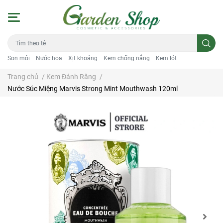
Son môi
Nước hoa
Xịt khoáng
Kem chống nắng
Kem lót
Trang chủ
/
Kem Đánh Răng
/
Nước Súc Miệng Marvis Strong Mint Mouthwash 120ml