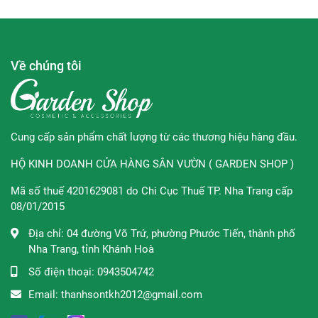
Natri Lauryl Sulfate, Hương thơm (Hương vị), Rượu Benzyl,
Natri Saccharin, Natri Benzoate, Xylitol, Natri Fluoride,
Illicium Verum (Tinh dầu hồi), Axit Citric, Limonene, Ci
Về chúng tôi
42090 (Fd&c Blue No. 1).
Thành phần có thể thay đổi theo quyết định của nhà sản
xuất nên để biết danh sách các thành phần hoàn chỉnh có
trong sản phẩm thì bạn vui lòng tham khảo chi tiết trên
Cung cấp sản phẩm chất lượng từ các thương hiệu hàng đầu.
bao bì sản phẩm giúp Garden Shop
nhé!
HỘ KINH DOANH CỬA HÀNG SÂN VƯỜN ( GARDEN SHOP )
Thương hiệu:
Marvis
Mã số thuế 4201629081 do Chi Cục Thuế TP. Nha Trang cấp
Xuất xứ thương hiệu:
Ý
08/01/2015
Sản xuất tại:
Ý
Địa chỉ:
04 đường Võ Trứ, phường Phước Tiến, thành phố
Nha Trang, tỉnh Khánh Hoà
Dung tích:
120ml
Số điện thoại:
0943504742
***Tác dụng của sản phẩm sẽ khác nhau tùy vào cơ địa
Email:
thanhsontkh2012@gmail.com
của mỗi người.