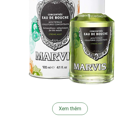
∞
Ưu thế nổi bật:
Xem thêm
- Loại bỏ mùi hôi miệng, mang đến một trải nghiệm về mùi
hương vô cùng độc đáo. Vị bạc hà mát lạnh kết hợp với
mùi thơm của hoa hồi và chút vị cay của tiêu giúp bạn
cảm thấy sảng khoái và tỉnh táo ngay sau khi dùng. Hơi