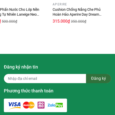
APERIRE
i] Phấn Nước Cho Lớp Nền
Cushion Chống Nắng Che Phủ
 Tự Nhiên Laneige Neo
Hoàn Hảo Aperire Day Dream
low 15g
Cover Cushion SPF50+/PA++++
₫
315.000₫
500.000₫
350.000₫
13g
Đăng ký nhận tin
Đăng ký
Phương thức thanh toán