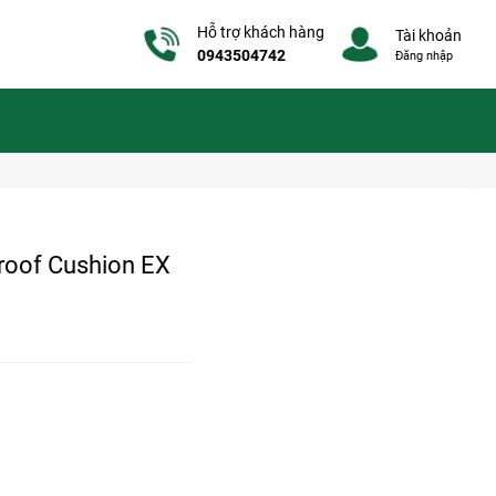
Hỗ trợ khách hàng
Tài khoản
0943504742
Đăng nhập
Proof Cushion EX