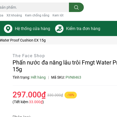
oa
Xịt khoáng
Kem chống nắng
Kem lót
Hệ thống cửa hàng
Kiểm tra đơn hàng
 Water Proof Cushion EX 15g
The Face Shop
Phấn nước đa năng lâu trôi Fmgt Water 
15g
Tình trạng:
Hết hàng
|
Mã SKU:
PVN8463
297.000₫
330.000₫
-10%
(Tiết kiệm
33.000₫
)