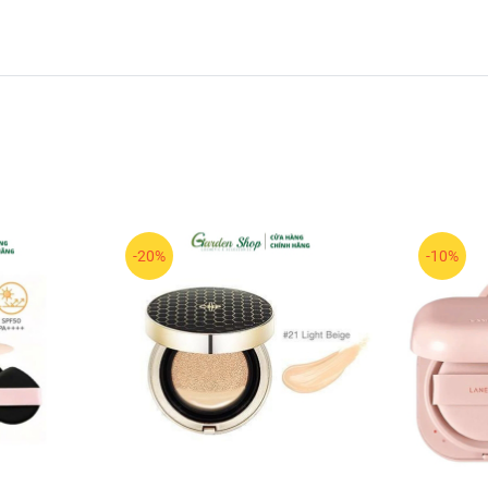
ng mặt.
hỏi tác hại của ánh nắng.
g nhẹ nhàng, mang lại làn da trong trẻo, tươi tắn.
đến hơi ngăm, giúp da đều màu, tự nhiên mà không bị lệch tông.
-20%
-10%
lấy sản phẩm, dặm đều lên toàn mặt hoặc vùng cần che phủ.
m mới lớp nền.
quả bám lâu và giữ lớp nền tươi mới.