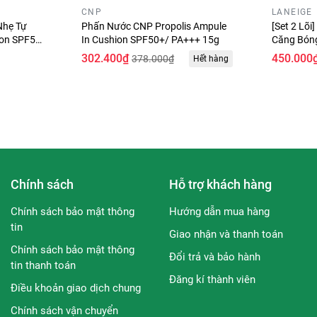
CNP
LANEIGE
Nhẹ Tự
Phấn Nước CNP Propolis Ampule
[Set 2 Lõ
ion SPF50
In Cushion SPF50+/ PA+++ 15g
Căng Bóng
Cushion G
302.400₫
450.000
378.000₫
Hết hàng
Chính sách
Hỗ trợ khách hàng
Chính sách bảo mật thông
Hướng dẫn mua hàng
tin
Giao nhận và thanh toán
Chính sách bảo mật thông
Đổi trả và bảo hành
tin thanh toán
Đăng kí thành viên
Điều khoản giao dịch chung
Chính sách vận chuyển