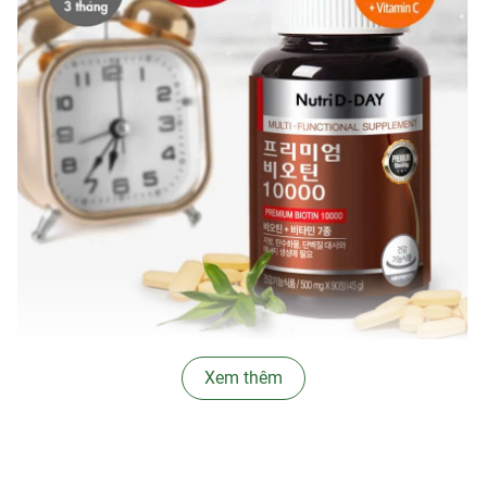
∞ Ưu thế nổi bật:
Xem thêm
Hỗ trợ mọc tóc và giảm rụng tóc
Với hàm lượng Biotin cao (10.000 mcg), sản phẩm
giúp nuôi dưỡng nang tóc, giảm gãy rụng và kích