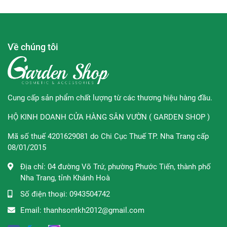
∞ Hướng dẫn sử dụng:
Uống 1 viên mỗi ngày sau bữa ăn,
nên duy trì liên tục từ 3–6 tháng để đạt hiệu quả tối ưu.
Về chúng tôi
Thương hiệu:
Nutri D-Day
Xuất xứ
: Hàn Quốc
Quy Cách:
Hộp 90 viên nén
Cung cấp sản phẩm chất lượng từ các thương hiệu hàng đầu.
HỘ KINH DOANH CỬA HÀNG SÂN VƯỜN ( GARDEN SHOP )
Mã số thuế 4201629081 do Chi Cục Thuế TP. Nha Trang cấp
08/01/2015
Địa chỉ:
04 đường Võ Trứ, phường Phước Tiến, thành phố
Nha Trang, tỉnh Khánh Hoà
Số điện thoại:
0943504742
Email:
thanhsontkh2012@gmail.com