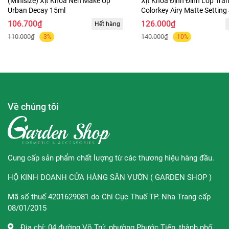
(Minisize) Xịt Khóa Nền Make Up
Xịt Khoá Định Đình Lớp Tra
Urban Decay 15ml
Colorkey Airy Matte Setting
100ml
106.700₫
126.000₫
Hết hàng
110.000₫
140.000₫
-3%
-10%
Về chúng tôi
Cung cấp sản phẩm chất lượng từ các thương hiệu hàng đầu.
HỘ KINH DOANH CỬA HÀNG SÂN VƯỜN ( GARDEN SHOP )
Mã số thuế 4201629081 do Chi Cục Thuế TP. Nha Trang cấp
08/01/2015
Địa chỉ:
04 đường Võ Trứ, phường Phước Tiến, thành phố