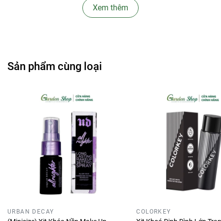
điểm; đầu xịt siêu nhỏ, xịt phun sương nước gần 90
Xem thêm
độ của quạt, tận hưởng phun sương mềm mại ở cấp
độ spa, tạo thành màng 15 giây và cố định lớp trang
điểm 12 giờ.
Màng bóng giữ ẩm VP/ VA copolymer tạo thành một
Sản phẩm cùng loại
lớp màng bảo vệ độ bóng dưỡng ẩm trong 15 giây
để khóa và bảo vệ lớp trang điểm trên bề mặt trang
điểm nền.
Xịt phun sương siêu nhỏ, đầu xịt siêu nhỏ, xịt phun
gần 90 độ, chạm đều toàn bộ da mặt không cần tán
đều.
URBAN DECAY
COLORKEY