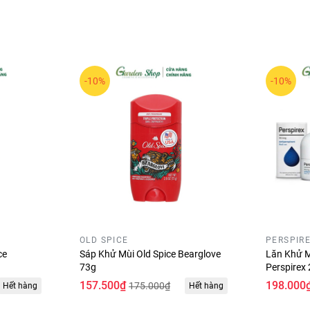
-10%
-10%
OLD SPICE
PERSPIR
ce
Sáp Khử Mùi Old Spice Bearglove
Lăn Khử M
73g
Perspirex
157.500₫
198.000
175.000₫
Hết hàng
Hết hàng