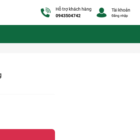
Hỗ trợ khách hàng
Tài khoản
0943504742
Đăng nhập
g