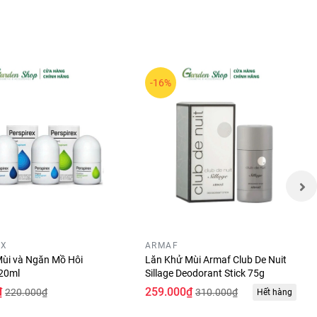
-16%
EX
ARMAF
ùi và Ngăn Mồ Hôi
Lăn Khử Mùi Armaf Club De Nuit
 20ml
Sillage Deodorant Stick 75g
₫
259.000₫
220.000₫
310.000₫
Hết hàng