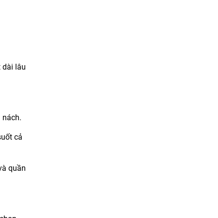
 dài lâu
g nách.
suốt cả
 và quần