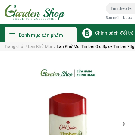
Son môi
Nước h
Chính sách đổi trả
Danh mục sản phẩm
Trang chủ
/
Lăn Khử Mùi
/
Lăn Khử Mùi Timber Old Spice Timber 73g