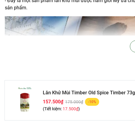
- Đây là một sản phẩm lăn khử mùi được nam giới Mỹ ưa chuộ
sản phẩm.
Lăn Khử Mùi Timber Old Spice Timber 73g
157.500₫
175.000₫
-10%
(Tiết kiệm:
17.500₫
)