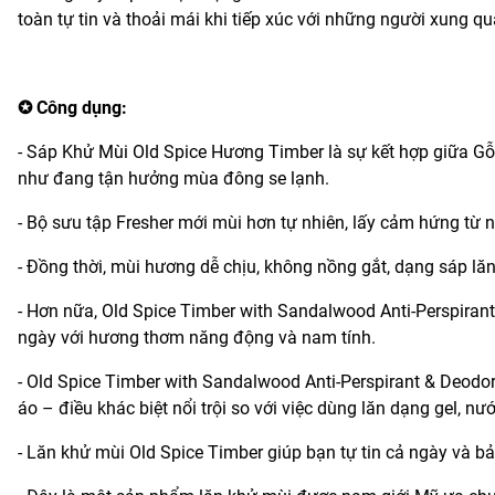
toàn tự tin và thoải mái khi tiếp xúc với những người xung q
✪ Công dụng:
- Sáp Khử Mùi Old Spice Hương Timber là sự kết hợp giữa G
như đang tận hưởng mùa đông se lạnh.
- Bộ sưu tập Fresher mới mùi hơn tự nhiên, lấy cảm hứng từ nh
- Đồng thời, mùi hương dễ chịu, không nồng gắt, dạng sáp lăn
- Hơn nữa, Old Spice Timber with Sandalwood Anti-Perspirant
ngày với hương thơm năng động và nam tính.
- Old Spice Timber with Sandalwood Anti-Perspirant & Deodor
áo – điều khác biệt nổi trội so với việc dùng lăn dạng gel, nướ
- Lăn khử mùi Old Spice Timber giúp bạn tự tin cả ngày và bả