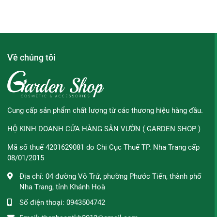
Về chúng tôi
✪ Thành phần:
- Thành phần đầy đủ: Aluminum Zirconium Tetrachlorohydrex G
PPG-14 Butyl Ether, Hydrogenated Castor Oil, Petrolatum, Frag
Wood (Sandalwood) Oil, Behenyl Alcohol.
Cung cấp sản phẩm chất lượng từ các thương hiệu hàng đầu.
- Lăn khử mùi Old Spice có công thức dịu nhẹ, không chứa cồ
HỘ KINH DOANH CỬA HÀNG SÂN VƯỜN ( GARDEN SHOP )
Mã số thuế 4201629081 do Chi Cục Thuế TP. Nha Trang cấp
08/01/2015
✪ Đối tượng sử dụng:
Địa chỉ:
04 đường Võ Trứ, phường Phước Tiến, thành phố
- Sáp Khử Mùi Old Spice Timber dành cho nam, phù hợp với m
Nha Trang, tỉnh Khánh Hoà
Số điện thoại:
0943504742