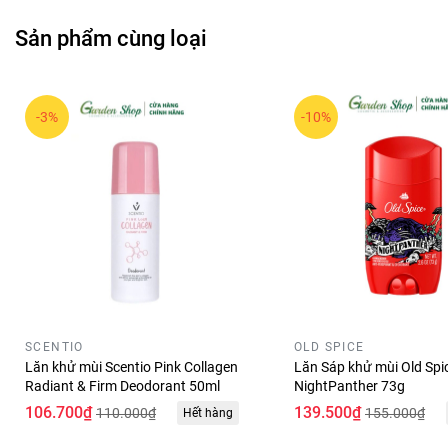
Sản phẩm cùng loại
-3%
-10%
SCENTIO
OLD SPICE
Lăn khử mùi Scentio Pink Collagen
Lăn Sáp khử mùi Old Spi
Radiant & Firm Deodorant 50ml
NightPanther 73g
106.700₫
139.500₫
110.000₫
155.000₫
Hết hàng