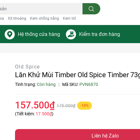
oa
Xịt khoáng
Kem chống nắng
Kem lót
Hệ thống cửa hàng
Kiểm tra đơn hàng
Old Spice
Lăn Khử Mùi Timber Old Spice Timber 73
Tình trạng:
Còn hàng
|
Mã SKU:
PVN6870
157.500₫
175.000₫
-10%
(Tiết kiệm:
17.500₫
)
Liên hệ Zalo