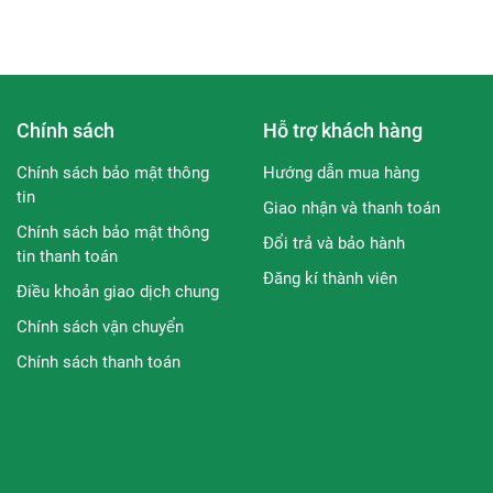
Chính sách
Hỗ trợ khách hàng
Chính sách bảo mật thông
Hướng dẫn mua hàng
ly 15% (Anhydrous), Cyclopentasiloxane, Stearyl Alcohol, Mine
tin
Giao nhận và thanh toán
rance, Talc, Cyclodextrin, Ozokerite, C20-40 Pareth-10, Fusanus
Chính sách bảo mật thông
Đổi trả và bảo hành
tin thanh toán
Đăng kí thành viên
n hay hóa chất độc hại gây kích ứng da.
Điều khoản giao dịch chung
Chính sách vận chuyển
Chính sách thanh toán
ọi loại da.