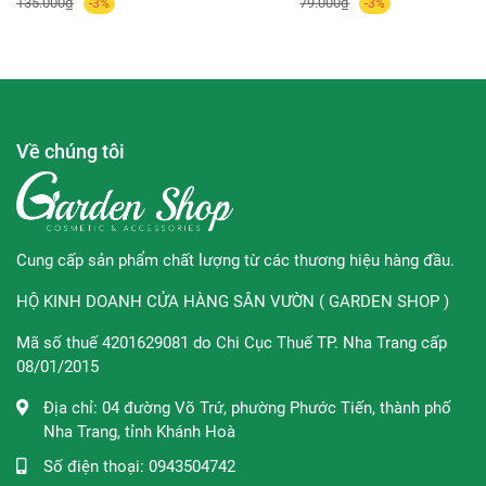
135.000₫
79.000₫
-3%
-3%
chuốt từ dưới lên trên, từ sát chân mi ra ngoài. Vui lòng gạt
bớt sản phẩm, lấy lượng vừa đủ trước khi chuốt để hiệu
quả tơi mi tốt hơn.
Về chúng tôi
Thương hiệu:
Maybelline
Xuất xứ thương hiệu:
Mỹ
Sản xuất tại:
Trung Quốc
Cung cấp sản phẩm chất lượng từ các thương hiệu hàng đầu.
Dung tích:
6ml
HỘ KINH DOANH CỬA HÀNG SÂN VƯỜN ( GARDEN SHOP )
*Lưu ý: Maybelline New York được sản xuất tại nhiều nhà
Mã số thuế 4201629081 do Chi Cục Thuế TP. Nha Trang cấp
máy trên toàn thế giới như Trung Quốc, Mỹ, Indonesia… Tất
08/01/2015
cả các sản phẩm đều tuân theo quy trình kiểm soát chất
Địa chỉ:
04 đường Võ Trứ, phường Phước Tiến, thành phố
lượng nghiêm ngặt và đồng đều của Maybelline toàn cầu.
Nha Trang, tỉnh Khánh Hoà
Số điện thoại:
0943504742