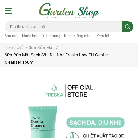
Son môi
Nước hoa
Xịt khoáng
Kem chống nắng
Kem lót
Trang chủ
/
Sữa Rửa Mặt
/
Sữa Rửa Mặt Sạch Sâu Dịu Nhẹ Freska Low PH Gentle
Cleanser 150ml