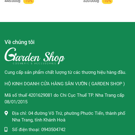
445.000₫
320.000₫
-10%
-10%
chất tự nhiên giúp cân bằng độ pH cho da, giảm viêm
nhiễm và làm dịu kích ứng.
- Kết cấu mỏng nhẹ, tạo cảm giác sảng khoái khi sử dụng.
Thẩm thấu nhanh, không bết dính.
Về chúng tôi
∞
Loại da phù hợp:
Mọi loại da, đặc biệt là da nhạy cảm,
da dầu mụn.
∞
Hướng dẫn sử dụng:
Sau khi làm sạch da, lấy một
lượng tinh chất vừa đủ thoa lên toàn bộ khuôn mặt. Vỗ
Cung cấp sản phẩm chất lượng từ các thương hiệu hàng đầu.
nhẹ để dưỡng chất được hấp thụ tối đa.
HỘ KINH DOANH CỬA HÀNG SÂN VƯỜN ( GARDEN SHOP )
Mã số thuế 4201629081 do Chi Cục Thuế TP. Nha Trang cấp
08/01/2015
Thương hiệu:
Anodin
Địa chỉ:
04 đường Võ Trứ, phường Phước Tiến, thành phố
Nha Trang, tỉnh Khánh Hoà
Xuất xứ thương hiệu:
Hàn Quốc
Số điện thoại:
0943504742