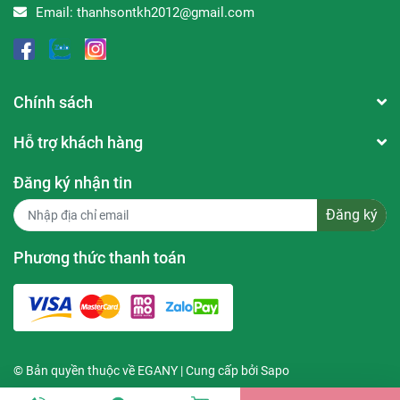
Sản xuất tại:
Hàn Quốc
Email:
thanhsontkh2012@gmail.com
Dung tích:
33ml
***Tác dụng của sản phẩm sẽ khác nhau tùy vào cơ địa
của mỗi người. Với làn da nhạy cảm bạn nên thử sản
Chính sách
phẩm ở một vùng nhỏ trước khi sử dụng cho toàn khuôn
mặt.
Hỗ trợ khách hàng
Đăng ký nhận tin
Đăng ký
Phương thức thanh toán
© Bản quyền thuộc về
EGANY
| Cung cấp bởi
Sapo