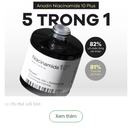
∞
Ưu thế nổi bật:
-
Niacinamide 10% – Vitamin B3
Xem thêm
với nồng độ
10%
là thành
phần chủ chốt trong Serum Anodin. Niacinamide đã chứng
minh khả năng làm trắng da và kiểm soát dầu hiệu quả.