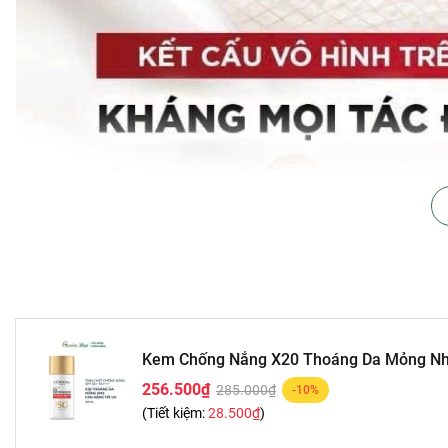
Kem Chống Nắng X20 Thoáng Da Mỏng Nhẹ 
256.500₫
285.000₫
-10%
(Tiết kiệm:
28.500₫
)