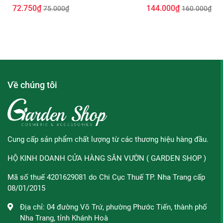
Loại da phù hợp:
Tẩy Da Chết Muối Tre Và 
72.750₫
144.000₫
75.000₫
160.000₫
Bơ Besilki 350g
Sản phẩm phù hợp cho mọi loại da.
Da thâm sạm, không đều màu.
Những ai không thích cảm giác bết dính, bí bách khi 
Về chúng tôi
Kết cấu sản phẩm:
Dạng sữa lỏng giúp thấm thấu nhanh, siê
Hướng dẫn sử dụng:
Lấy một lượng vừa đủ thoa lên da và tá
hoạt động ngoài trời hay tiếp xúc với nước sau 2 tiếng.
Cung cấp sản phẩm chất lượng từ các thương hiệu hàng đầu.
HỘ KINH DOANH CỬA HÀNG SÂN VƯỜN ( GARDEN SHOP )
Mã số thuế 4201629081 do Chi Cục Thuế TP. Nha Trang cấp
Bảo quản:
nơi khô ráo, thoáng mát và đóng kĩ nắp sản phẩm
08/01/2015
Thương hiệu:
L'Oreal
Địa chỉ:
04 đường Võ Trứ, phường Phước Tiến, thành phố
Xuất xứ:
Pháp
Nha Trang, tỉnh Khánh Hoà