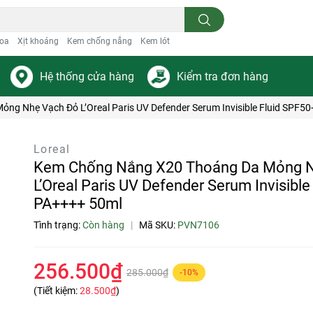
oa
Xịt khoáng
Kem chống nắng
Kem lót
Hệ thống cửa hàng
Kiểm tra đơn hàng
g Nhẹ Vạch Đỏ L’Oreal Paris UV Defender Serum Invisible Fluid SPF5
Loreal
Kem Chống Nắng X20 Thoáng Da Mỏng 
L’Oreal Paris UV Defender Serum Invisibl
PA++++ 50ml
Tình trạng:
Còn hàng
|
Mã SKU:
PVN7106
256.500₫
285.000₫
-10%
(Tiết kiệm:
28.500₫
)