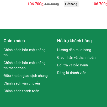
Chiết Xuất
106.700₫
106.700
110.000₫
Hết hàng
sử dụng các sản phẩm kem chống nắng thông thường.
Chính sách
Hỗ trợ khách hàng
u mỏng nhẹ, không gây nhờn dính trên da.
Chính sách bảo mật thông
Hướng dẫn mua hàng
n đều để sữa chống nắng thẩm thấu vào da. Nên thoa lại sản p
tin
Giao nhận và thanh toán
Chính sách bảo mật thông
Đổi trả và bảo hành
tin thanh toán
Đăng kí thành viên
Điều khoản giao dịch chung
Chính sách vận chuyển
 sau khi sử dụng
Chính sách thanh toán