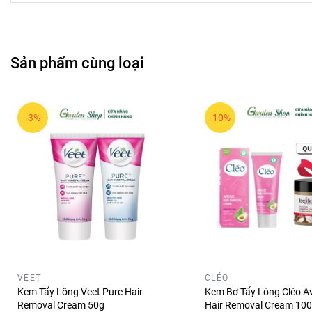
Sản phẩm cùng loại
-3%
-10%
Ưu điểm nổi bật:
Công nghệ Netlock độc quyền của L’Oreál:
Giúp tạo lớ
biệt UVA xâm nhập vào sâu trong da.
Có khả năng chống nước, chống mồ hôi tốt, duy trì khả 
Giúp giảm các dấu hiệu bị lão hoá sớm do tia UV gây r
Không gây bết dính, không vết trắng, không bóng.
VEET
CLÉO
Kem Tẩy Lông Veet Pure Hair
Kem Bơ Tẩy Lông Cléo A
Removal Cream 50g
Hair Removal Cream 100