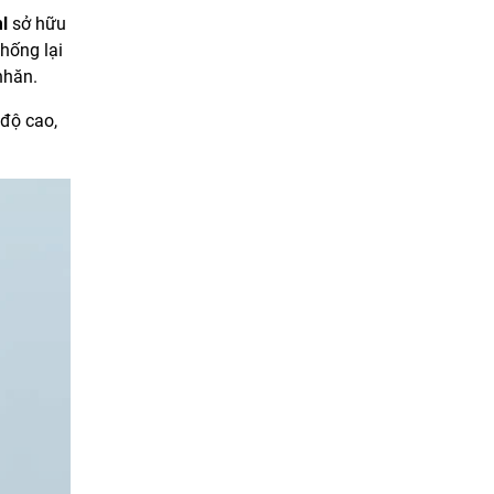
ml
sở hữu
hống lại
nhăn.
 độ cao,