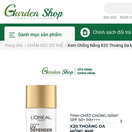
Son môi
Nước h
Chính sách đổi trả
Danh mục sản phẩm
Trang chủ
/
CHĂM SÓC CƠ THỂ
/
Kem Chống Nắng X20 Thoáng Da Mỏn