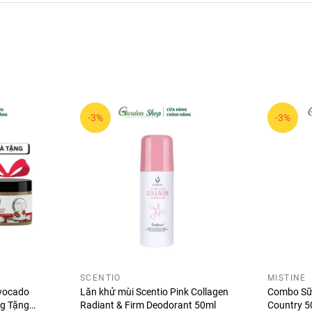
-3%
-3%
p màng chắn UV mỏng nhẹ vô hình, giúp bảo vệ da tối đa khỏi ti
năng bảo vệ da suốt ngày dài.
a như: nếp nhăn, đốm nâu và da xỉn màu.
SCENTIO
MISTINE
vocado
Lăn khử mùi Scentio Pink Collagen
Combo Sữa
g Tặng
Radiant & Firm Deodorant 50ml
Country 5