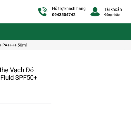
Hỗ trợ khách hàng
Tài khoản
0943504742
Đăng nhập
0+ PA++++ 50ml
Nhẹ Vạch Đỏ
e Fluid SPF50+