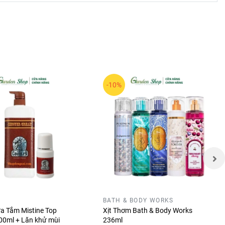
-10%
a UV, đặc
BATH & BODY WORKS
 Tắm Mistine Top
Xịt Thơm Bath & Body Works
00ml + Lăn khử mùi
236ml