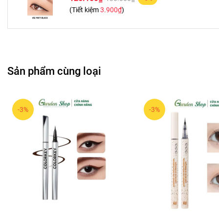
(Tiết kiệm
3.900₫
)
Sản phẩm cùng loại
-3%
-3%