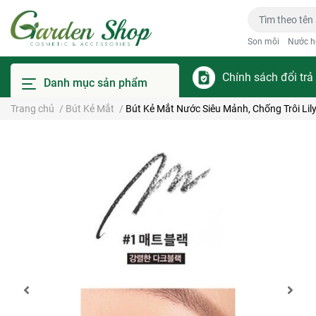
Son môi
Nước h
Chính sách đổi trả
Danh mục sản phẩm
Trang chủ
/
Bút Kẻ Mắt
/
Bút Kẻ Mắt Nước Siêu Mảnh, Chống Trôi Lil