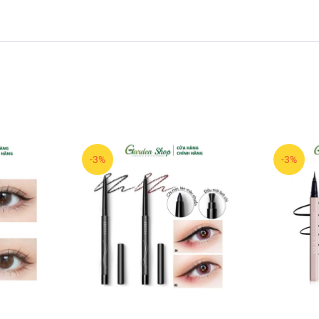
-3%
-3%