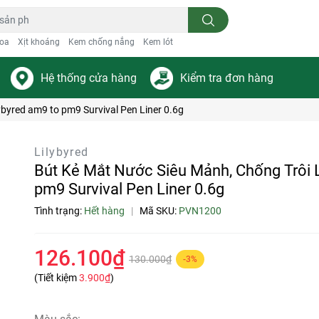
oa
Xịt khoáng
Kem chống nắng
Kem lót
Hệ thống cửa hàng
Kiểm tra đơn hàng
ybyred am9 to pm9 Survival Pen Liner 0.6g
Lilybyred
Bút Kẻ Mắt Nước Siêu Mảnh, Chống Trôi L
pm9 Survival Pen Liner 0.6g
Tình trạng:
Hết hàng
|
Mã SKU:
PVN1200
126.100₫
130.000₫
-3%
(Tiết kiệm
3.900₫
)