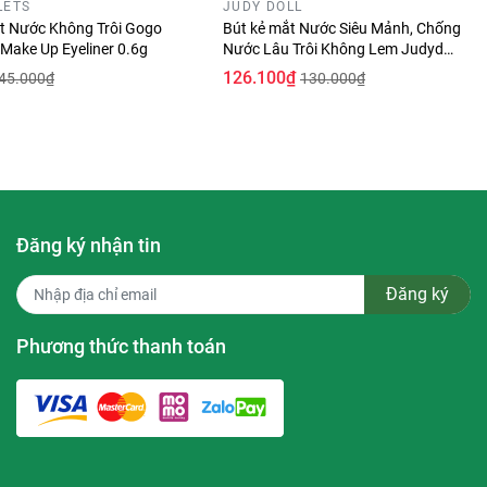
LETS
JUDY DOLL
t Nước Không Trôi Gogo
Bút kẻ mắt Nước Siêu Mảnh, Chống
 Make Up Eyeliner 0.6g
Nước Lâu Trôi Không Lem Judydoll
Slim liquid eyeliner 0,014mm
126.100₫
45.000₫
130.000₫
Đăng ký nhận tin
Đăng ký
Phương thức thanh toán
ực đậm và
hiều dáng