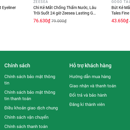
ZEESEA
GOGO TA
t Eyeliner
Chì Kẻ Mắt Chống Thấm Nước, Lâu
Bút Kẻ Mắ
Trôi Suốt 24 giờ Zeesea Lasting Gel
Tales Fine
Liner 0.28g
76.630₫
43.650₫
79.000₫
Chính sách
Hỗ trợ khách hàng
 kẻ mắt cho bạn dễ dàng quan sát
Chính sách bảo mật thông
Hướng dẫn mua hàng
tin
ất dễ thương
Giao nhận và thanh toán
Chính sách bảo mật thông
Đổi trả và bảo hành
giúp bạn dễ dàng tạo được những đường kẻ theo ý muốn. Nét m
tin thanh toán
Đăng kí thành viên
Điều khoản giao dịch chung
.
Chính sách vận chuyển
ét vẽ siêu mảnh và uyển chuyển, giúp dễ dàng thao tác trên n
Chính sách thanh toán