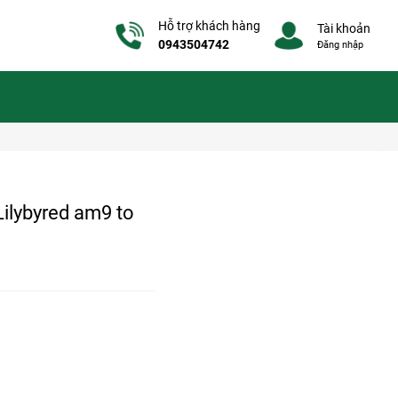
Hỗ trợ khách hàng
Tài khoản
0943504742
Đăng nhập
ilybyred am9 to