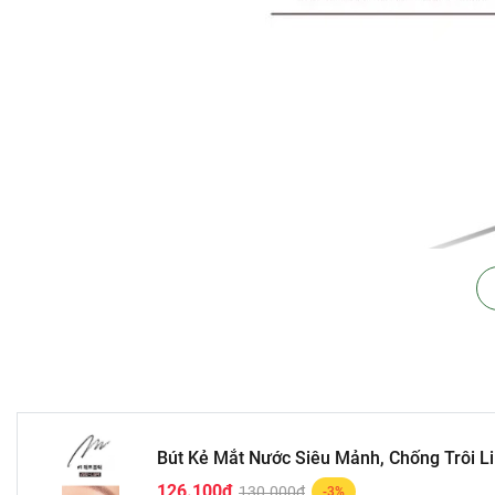
Bút Kẻ Mắt Nước Siêu Mảnh, Chống Trôi Li
126.100₫
130.000₫
-3%