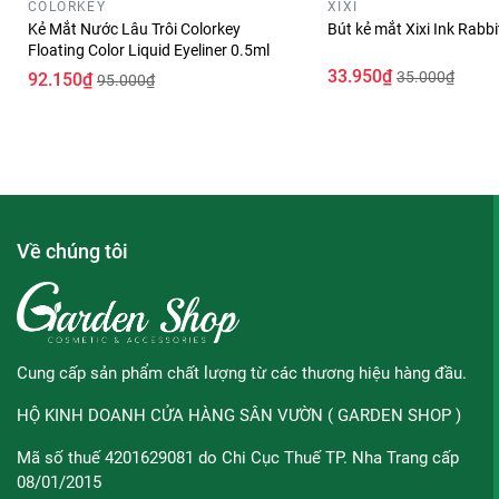
COLORKEY
XIXI
Kẻ Mắt Nước Lâu Trôi Colorkey
Bút kẻ mắt Xixi Ink Rabbi
Floating Color Liquid Eyeliner 0.5ml
33.950₫
35.000₫
92.150₫
95.000₫
• Đặc trưng:
Về chúng tôi
- Thiết kế xinh xắn với bao bì vỏ hộp có amfu trùng với màu
- Thân bút có tông màu hồng nhạt đặc trưng của Lilybyred r
- Bút kẻ mắt với tông màu cơ bản, với đầu bút cực mảnh, 
Cung cấp sản phẩm chất lượng từ các thương hiệu hàng đầu.
đều.
HỘ KINH DOANH CỬA HÀNG SÂN VƯỜN ( GARDEN SHOP )
- Nhanh khô sau 3 giây và không bị lem khi gặp nước, mồ hôi
Mã số thuế 4201629081 do Chi Cục Thuế TP. Nha Trang cấp
08/01/2015
- Đầu bút siêu mảnh 0.1mm cùng chất mực cải tiến tạo ra n