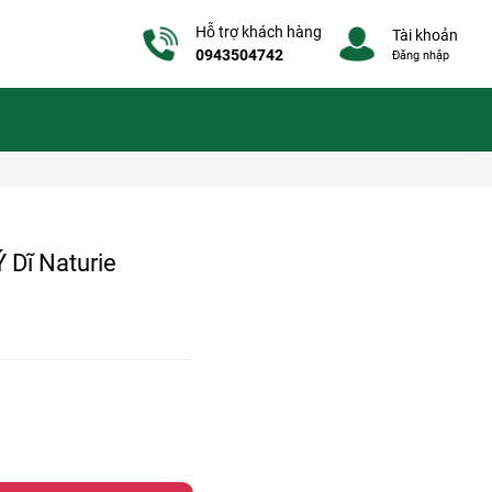
Hỗ trợ khách hàng
Tài khoản
0943504742
Đăng nhập
 Dĩ Naturie