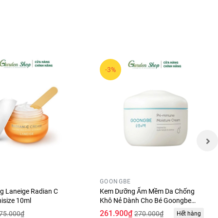
-3%
hạt Ý Dĩ
n B1,
GOONGBE
 Laneige Radian C
Kem Dưỡng Ẩm Mềm Da Chống
trạng
isize 10ml
Khô Nẻ Dành Cho Bé Goongbe
nh phần
Primmune Moisture Cream 180ml
261.900₫
75.000₫
270.000₫
Hết hàng