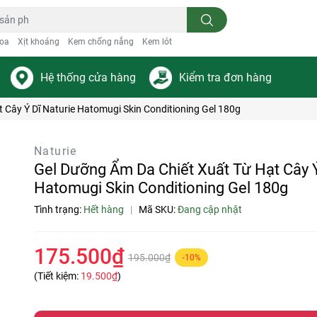
oa
Xịt khoáng
Kem chống nắng
Kem lót
Hệ thống cửa hàng
Kiểm tra đơn hàng
 Cây Ý Dĩ Naturie Hatomugi Skin Conditioning Gel 180g
Naturie
Gel Dưỡng Ẩm Da Chiết Xuất Từ Hạt Cây Ý
Hatomugi Skin Conditioning Gel 180g
Tình trạng:
Hết hàng
|
Mã SKU:
Đang cập nhật
175.500₫
195.000₫
-10%
(Tiết kiệm:
19.500₫
)