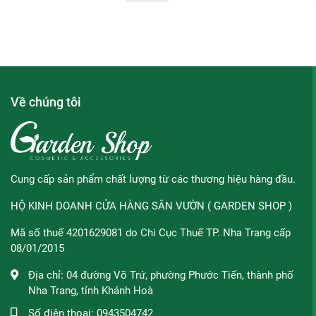
- Thêm vào đó còn có Ascorbyl Tetraisopalmitate là dạng Vita
được bổ sung nhiều chức năng tốt hơn so với Vitamin C thô
lại sự phục hồi tái tạo da trước tia UVA và UVB. Do nó mang 
dụng Vitamin C cũng như làn da nhạy cảm, dễ kích ứng.
Về chúng tôi
- Sản phẩm có màu trắng trong suốt, kết cấu dạng serum gel
da căng bóng mịn màng vào buổi sáng.
Cung cấp sản phẩm chất lượng từ các thương hiệu hàng đầu.
HỘ KINH DOANH CỬA HÀNG SÂN VƯỜN ( GARDEN SHOP )
Mã số thuế 4201629081 do Chi Cục Thuế TP. Nha Trang cấp
08/01/2015
Địa chỉ:
04 đường Võ Trứ, phường Phước Tiến, thành phố
Nha Trang, tỉnh Khánh Hoà
Số điện thoại:
0943504742