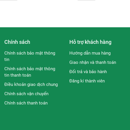
min C mang tính ổn định cao hơn Vitamin C tinh khiết nhiều lần,
ng thường, có khả năng nhanh chóng tạo được rào cản bảo vệ d
tính ổn định và lại dịu nhẹ nên rất an toàn cho người mới làm q
Chính sách
Hỗ trợ khách hàng
 lỏng mỏng nhẹ giúp thẩm thấu nhanh chóng trên da, và cảm nh
Chính sách bảo mật thông
Hướng dẫn mua hàng
tin
Giao nhận và thanh toán
Chính sách bảo mật thông
Đổi trả và bảo hành
tin thanh toán
Đăng kí thành viên
Điều khoản giao dịch chung
Chính sách vận chuyển
Chính sách thanh toán