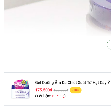
Gel Dưỡng Ẩm Da Chiết Xuất Từ Hạt Cây Ý 
175.500₫
195.000₫
-10%
(Tiết kiệm:
19.500₫
)