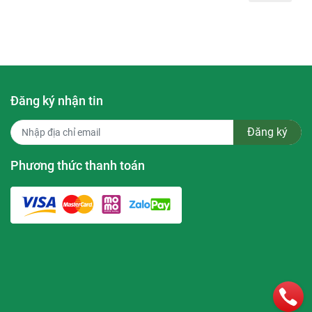
 lại
a và đem
uen và sử
Đăng ký nhận tin
ận làn
Đăng ký
Phương thức thanh toán