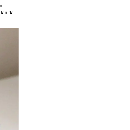
ên
 làn da