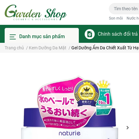
Son môi
Nước h
Chính sách đổi trả
Danh mục sản phẩm
Trang chủ
/
Kem Dưỡng Da Mặt
/
Gel Dưỡng Ẩm Da Chiết Xuất Từ Hạt