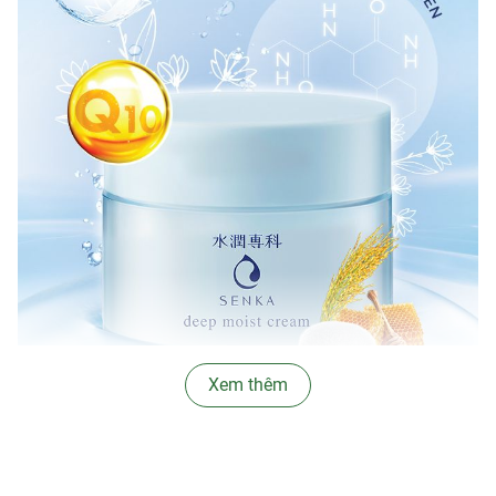
Xem thêm
✿
Ưu thế nổi bật: