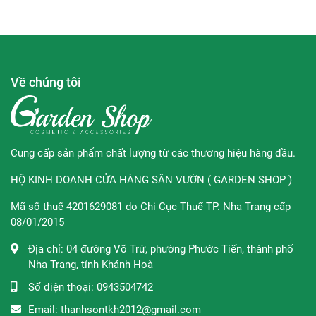
- Cung cấp độ ẩm sâu cho da với các hoạt chất giàu
dưỡng chất, tăng độ đàn hồi cho da, giúp da săn chắc và
căng mọng hơn.
Về chúng tôi
- Đầu bi lăn giúp tăng khả năng hấp thụ dưỡng chất, mang
lại hiệu quả massage, cung cấp dưỡng chất hiệu quả hơn.
- Dưỡng ẩm và giúp vùng da mắt mịn và sáng hơn.
Cung cấp sản phẩm chất lượng từ các thương hiệu hàng đầu.
HỘ KINH DOANH CỬA HÀNG SÂN VƯỜN ( GARDEN SHOP )
Ưu điểm
Mã số thuế 4201629081 do Chi Cục Thuế TP. Nha Trang cấp
- Đầu bi lăn tiện lợi, bạn có thể cất sản phẩm vào tủ lạnh
08/01/2015
trước khi sử dụng. Việc làm lạnh đầu lăn sẽ giúp vùng da
mắt thư giãn hơn rất nhiều.
Địa chỉ:
04 đường Võ Trứ, phường Phước Tiến, thành phố
Nha Trang, tỉnh Khánh Hoà
- Không cần bôi sản phẩm ra tay vì tay có thể chứa nhiều
Số điện thoại:
0943504742
vi khuẩn, vùng mắt nhạy cảm sẽ dễ lên mụn ẩn.
Email:
thanhsontkh2012@gmail.com