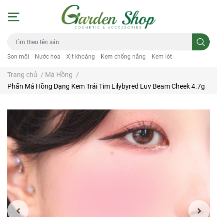
Son môi
Nước hoa
Xịt khoáng
Kem chống nắng
Kem lót
Trang chủ
/
Má Hồng
/
Phấn Má Hồng Dạng Kem Trái Tim Lilybyred Luv Beam Cheek 4.7g