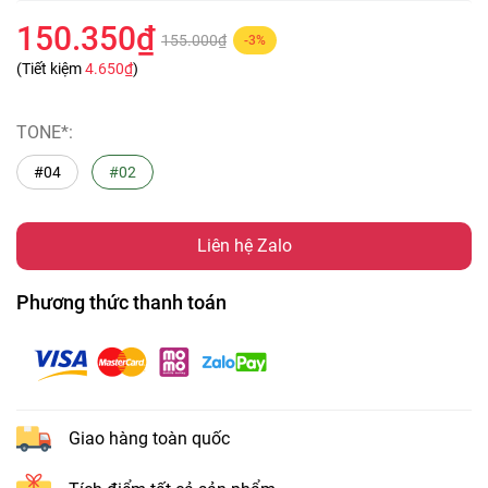
150.350₫
155.000₫
-3%
(Tiết kiệm
4.650₫
)
TONE*:
#04
#02
Liên hệ Zalo
Phương thức thanh toán
Giao hàng toàn quốc