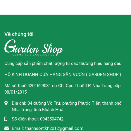
nốt mụn.
Đối tượng khuyên dùng
:
Về chúng tôi
Dành cho da đang xuất hiện các nốt mụn
sưng viêm,
mụn mủ, tấy đỏ
Dành cho những làn da có mụn cần được che phủ và
bảo vệ trước khi đi ra ngoài hoặc trước khi trang
Cung cấp sản phẩm chất lượng từ các thương hiệu hàng đầu.
điểm
HỘ KINH DOANH CỬA HÀNG SÂN VƯỜN ( GARDEN SHOP )
Mã số thuế 4201629081 do Chi Cục Thuế TP. Nha Trang cấp
08/01/2015
Hướng dẫn sử dụng
: Sau khi làm sạch da, tháo miếng dán
mụn khỏi tấm fiml và dán lên những nốt mụn đang trong
Địa chỉ:
04 đường Võ Trứ, phường Phước Tiến, thành phố
tình trạng sưng viêm, có mủ, dùng ngón tay ấn nhẹ để tăng
Nha Trang, tỉnh Khánh Hoà
độ bám dinh. Thay miếng dán khác sau khi miếng dán cũ
Số điện thoại:
0943504742
đã chuyển sang màu trắng
Email:
thanhsontkh2012@gmail.com