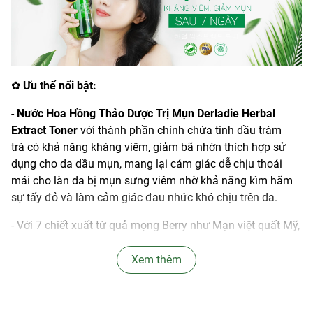
✿
Ưu thế nổi bật:
-
Nước Hoa Hồng Thảo Dược Trị Mụn Derladie Herbal
Extract Toner
với thành phần chính chứa tinh dầu tràm
trà có khả năng kháng viêm, giảm bã nhờn thích hợp sử
dụng cho da dầu mụn, mang lại cảm giác dễ chịu thoải
mái cho làn da bị mụn sưng viêm nhờ khả năng kìm hãm
sự tấy đỏ và làm cảm giác đau nhức khó chịu trên da.
- Với 7 chiết xuất từ quả mọng Berry như Mạn việt quất Mỹ,
Nho đen, Quả Acai, Dâu tây Chile, Mâm xôi, Việt quất, Mâm
xôi đỏ giàu Polyphenol và Vitamin C, Vitamin A, B, E với
Xem thêm
khả năng chống oxy hóa mạnh mẽ, cải thiện sức sống và
làm đều màu da.