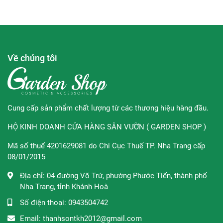
- Bảng thành phần đạt mức điểm 1-2 trên thang điểm 01
của EWG (trong đó 1 là thấp nhất, 10 là cao nhất về mức
độ nguy hại đối với làn da.
- Đạt chứng nhận FDA cam kết về chất lượng và an toàn
sản phẩm trên da mụn.
Về chúng tôi
- Kết cấu dạng nước, thẩm thấu nhanh chóng khi thoa lên
da, mang lại giác thoải mái, dễ chịu không gây nhờn dính.
Cung cấp sản phẩm chất lượng từ các thương hiệu hàng đầu.
✿
Loại da phù hợp:
HỘ KINH DOANH CỬA HÀNG SÂN VƯỜN ( GARDEN SHOP )
- Dành cho mọi loại da, kể cả da nhạy cảm, da mụn.
Mã số thuế 4201629081 do Chi Cục Thuế TP. Nha Trang cấp
- Dành cho những làn da đang gặp vấn đề về mụn sưng,
08/01/2015
viêm.
Địa chỉ:
04 đường Võ Trứ, phường Phước Tiến, thành phố
✿
Hướng dẫn sử dụng
: Sau khi làm sạch da, đổ một lượng
Nha Trang, tỉnh Khánh Hoà
vừa đủ vào bông tẩy trang lau đều khắp mặt theo chiếu
Số điện thoại:
0943504742
kết cấu da, vỗ nhẹ để dưỡng chất được hấp thụ tối đa.
Email:
thanhsontkh2012@gmail.com