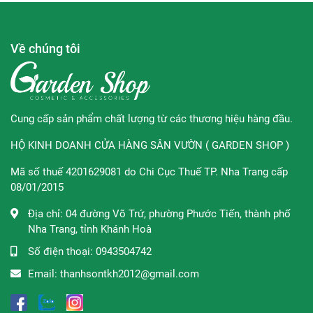
Hương thơm của
nước hoa versace màu hồng
phù hợp sử
dụng với mọi thời điểm trong ngày và trong mùa hè, xuân
Về chúng tôi
Mùi hương đặc trưng:
Hương đầu: Quả lựu, Quả Yuzu, Hương nước.
Cung cấp sản phẩm chất lượng từ các thương hiệu hàng đầu.
Hương giữa: Hoa sen, Hoa mẫu đơn, Hoa mộc lan,
Quả mâm xôi,
HỘ KINH DOANH CỬA HÀNG SÂN VƯỜN ( GARDEN SHOP )
Hương cuối: Xạ hương, Hổ phách, Gỗ gụ.
Mã số thuế 4201629081 do Chi Cục Thuế TP. Nha Trang cấp
Thời điểm khuyên dùng: Các thời điểm trong ngày,
08/01/2015
mùa hè, xuân
Địa chỉ:
04 đường Võ Trứ, phường Phước Tiến, thành phố
Nha Trang, tỉnh Khánh Hoà
Thiết kế:
Số điện thoại:
0943504742
Email:
thanhsontkh2012@gmail.com
Nước hoa
Versace Bright Crystal Absolu
là một trong
những chai nước hoa nữ có thiết kế nổi bật và sáng tạo
nhất. Được thiết kế theo dạng hình lập phương nhỏ bằng