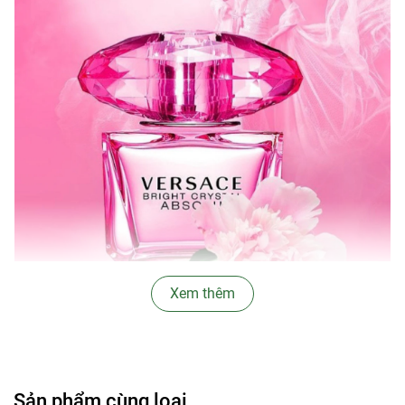
Xem thêm
Bright Crystal Absolu
đem đến một khởi đầu khá tươi mát
với hỗn hợp trái thanh yên và lựu đông lạnh. Tiếp đến, hoa
mẫu đơn, hoa linh lan, hoa sen và trái mâm xôi dần được
Sản phẩm cùng loại