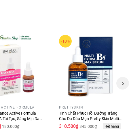
-10%
 vitamin
 và Zinc
g dễ bị
cao hơn
 ACTIVE FORMULA
PRETTYSKIN
ance Active Formula
Tinh Chất Phục Hồi Dưỡng Trắng
 Tái Tạo, Sáng Mịn Da
Cho Da Dầu Mụn Pretty Skin Multi
 mụn
Hydra B5 Max Serum 50ml
₫
310.500₫
180.000₫
345.000₫
Hết hàng