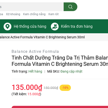
oa
Xịt khoáng
Kem chống nắng
Kem lót
Hệ thống cửa hàng
Kiểm tra đơn hàng
alance Active Formula Vitamin C Brightening Serum 30ml
Balance Active Formula
Tinh Chất Dưỡng Trắng Da Trị Thâm Bala
Formula Vitamin C Brightening Serum 30
Tình trạng:
Hết hàng
|
Mã SKU:
Đang cập nhật
135.000₫
150.000₫
-10%
(Tiết kiệm:
15.000₫
)