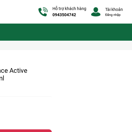
Hỗ trợ khách hàng
Tài khoản
0943504742
Đăng nhập
nce Active
ml