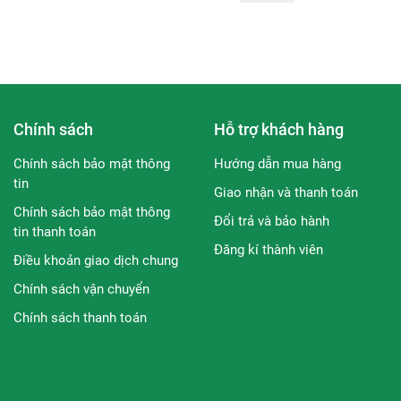
a, dưỡng ẩm hiệu quả trên da, kích thích tổng hợp sợi collagen 
thương để tăng tốc độ chữa lành.
 vào việc làm chậm quá trình lão hóa, tăng cường sản sinh Col
elanin tạo sắc tố da giúp làm mờ các vết thâm và làm đều mà d
Chính sách
Hỗ trợ khách hàng
Chính sách bảo mật thông
Hướng dẫn mua hàng
ư một chất chống oxy hóa giúp tái tạo các tế bào da bị cháy nắ
tin
Giao nhận và thanh toán
ân bằng độ ẩm trên da.
Chính sách bảo mật thông
Đổi trả và bảo hành
tin thanh toán
Đăng kí thành viên
Điều khoản giao dịch chung
Chính sách vận chuyển
Chính sách thanh toán
 nhang, đồi mồi,...
oa hồng để cân bằng da. Lấy một lượng vừa đủ nhẹ nhàng thoa
 tinh chất có thể thẩm thấu sâu vào trong da.