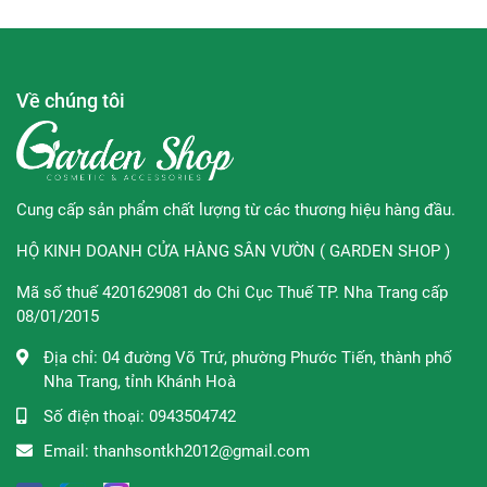
Về chúng tôi
Cung cấp sản phẩm chất lượng từ các thương hiệu hàng đầu.
HỘ KINH DOANH CỬA HÀNG SÂN VƯỜN ( GARDEN SHOP )
Mã số thuế 4201629081 do Chi Cục Thuế TP. Nha Trang cấp
Công dụng:
08/01/2015
Màu Đỏ Hồng, Ruby, Đỏ Trong Suốt: Vitamin ĐỎ đại
Địa chỉ:
04 đường Võ Trứ, phường Phước Tiến, thành phố
diện bổ dưỡng, công thức cho tóc khô, chẻ ngọn, nuôi
Nha Trang, tỉnh Khánh Hoà
dưỡng
Số điện thoại:
0943504742
Vàng Trong Suốt: Vitamin VÀNG đại diện dưỡng tóc
cho tóc khô và hư tổn, cho mái tóc mềm mượt.
Email:
thanhsontkh2012@gmail.com
Xanh Lá, Xanh Ngọc: Vitamin XANH đại diện tăng