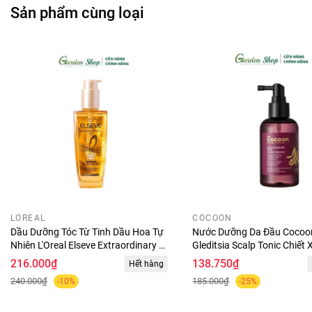
Sản phẩm cùng loại
Dựa trên màu sắc của viên serum dưỡng tóc khác nhau
nên mùi hương của những viên serum dưỡng tóc cũng
khác nhau, tuy nhiên mùi hương khác biệt ở đây là rất ít,
phải bạn nào thính mũi mởi ngửi thấy được, vì là mùi thảo
dược nên rất nhẹ dịu và có thể giữ hương thơm lâu trên tóc
từ 24-48 tiếng, đặc biệt không gây bết dính giống những
sản phẩm gel hay dưỡng tóc khác.
Thành phần
: tinh dầu cọ, Vitamin E, tinh dầu Jojoba và các
tinh dầu dưỡng khác
LOREAL
COCOON
Dầu Dưỡng Tóc Từ Tinh Dầu Hoa Tự
Nước Dưỡng Da Đầu Cocoo
Nhiên L'Oreal Elseve Extraordinary Oil
Gleditsia Scalp Tonic Chiết
Serum 100ml
Kết, Giảm Gàu 140ml
216.000₫
138.750₫
Hết hàng
240.000₫
185.000₫
-10%
-25%