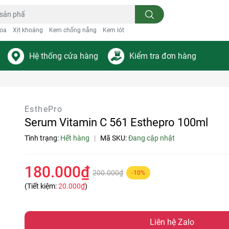
oa
Xịt khoáng
Kem chống nắng
Kem lót
Hệ thống cửa hàng
Kiểm tra đơn hàng
EsthePro
Serum Vitamin C 561 Esthepro 100ml
Tình trạng:
Hết hàng
|
Mã SKU:
Đang cập nhật
180.000₫
200.000₫
-10%
(Tiết kiệm:
20.000₫
)
Liên hệ Zalo