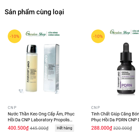
Sản phẩm cùng loại
-10%
-10%
CNP
CNP
Nước Thần Keo Ong Cấp Ẩm, Phục
Tinh Chất Giúp Căng Bó
Hồi Da CNP Laboratory Propolis
Phục Hồi Da PDRN CNP
Treatment Ampule Essence 150ml
Answer Active Boost Am
400.500₫
288.000₫
445.000₫
320.000₫
Hết hàng