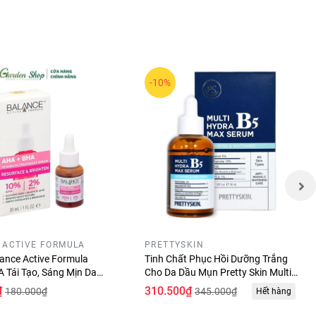
-10%
 ACTIVE FORMULA
PRETTYSKIN
ance Active Formula
Tinh Chất Phục Hồi Dưỡng Trắng
 Tái Tạo, Sáng Mịn Da
Cho Da Dầu Mụn Pretty Skin Multi
Hydra B5 Max Serum 50ml
₫
310.500₫
180.000₫
345.000₫
Hết hàng