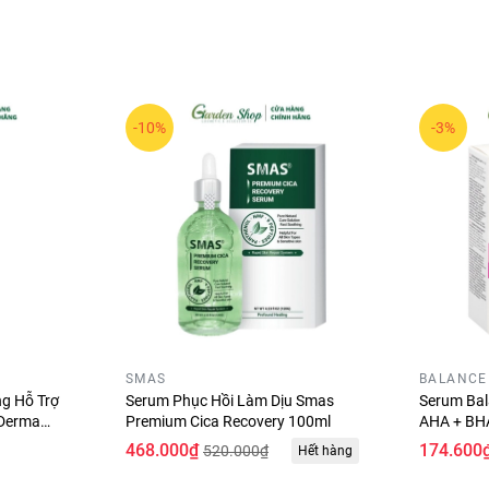
-10%
-3%
SMAS
BALANCE
ng Hỗ Trợ
Serum Phục Hồi Làm Dịu Smas
Serum Bal
 Derma
Premium Cica Recovery 100ml
AHA + BHA
pule 30ml
30ml
468.000₫
174.600
520.000₫
Hết hàng