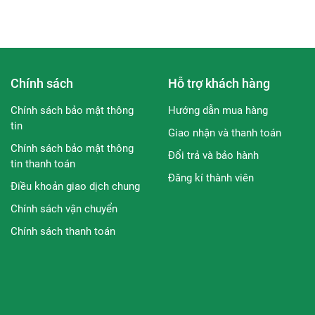
Chính sách
Hỗ trợ khách hàng
trắng tự nhiên, tác động và thẩm thấu nhanh trên bề mặt da, n
Chính sách bảo mật thông
Hướng dẫn mua hàng
ăng bóng và khỏe mạnh hơn.
tin
Giao nhận và thanh toán
thương do chăm sóc mụn để lại,…
Chính sách bảo mật thông
agen tự nhiên trên da, giúp da sáng khỏe.
Đổi trả và bảo hành
tin thanh toán
 hồng hơn.
Đăng kí thành viên
Điều khoản giao dịch chung
iệu thay đổi của da do tuổi tác: nám, tàn nhang,…
Chính sách vận chuyển
Chính sách thanh toán
mụn
t
áng, khỏe mạnh hơn
ng mịn và đầy sức sống