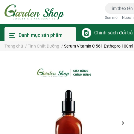
Son môi
Nước h
Chính sách đổi trả
Danh mục sản phẩm
Trang chủ
/
Tinh Chất Dưỡng
/
Serum Vitamin C 561 Esthepro 100ml