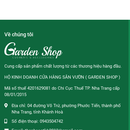
Công dụng:
Về chúng tôi
Thành phần chính yếu là vitamin C với tác động dưỡng 
da trắng sáng hiệu quả.
Hỗ trợ làm mới tế bào da từ sâu bên trong, giúp da c
Làm giảm các tổn thương như: thâm, sẹo trên da, tổn 
Tăng cường khả năng đàn hồi và khả năng tổng hợp Coll
Cung cấp sản phẩm chất lượng từ các thương hiệu hàng đầu.
Làm mềm cho da, giúp da tươi trẻ và màu sắc da sáng
HỘ KINH DOANH CỬA HÀNG SÂN VƯỜN ( GARDEN SHOP )
Esthemax Vitamin C Serum 561 hỗ trợ đẩy lùi các dấu h
Mã số thuế 4201629081 do Chi Cục Thuế TP. Nha Trang cấp
Đối tượng sử dụng:
08/01/2015
Người có làn da thâm mụn, không đều màu sau khi bị 
Địa chỉ:
04 đường Võ Trứ, phường Phước Tiến, thành phố
Người có làn da sạm nám, tàn nhang, đốm nâu trên mặ
Nha Trang, tỉnh Khánh Hoà
Người có làn da tối màu, muốn nuôi dưỡng da trắng s
Số điện thoại:
0943504742
Người muốn chống lão hóa da, dưỡng da khỏe đẹp, că