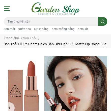
Son môi
Nước hoa
Xịt khoáng
Kem chống nắng
Kem lót
Trang chủ
/
Son Thỏi
/
Son Thỏi Lì Cực Phẩm Phiên Bản Giới Hạn 3CE Matte Lip Color 3.5g