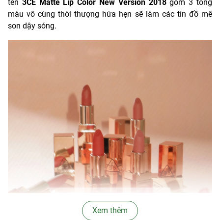
tên
3CE Matte Lip Color New Version 2018
gồm 3 tông
màu vô cùng thời thượng hứa hẹn sẽ làm các tín đồ mê
son dậy sóng.
Xem thêm