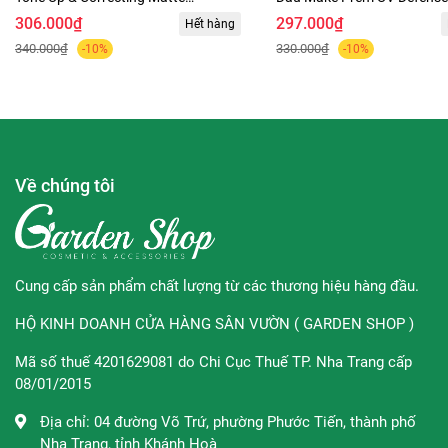
Sunscreen 50ml
Sebum Sun Cream SPF50+
306.000₫
297.000₫
Biore UV Bright Milk (Hồng):
Hết hàng
50ml
340.000₫
330.000₫
-10%
-10%
Nâng tông nhẹ – da sáng hồng tự nhiên.
Dùng như lớp nền nhẹ, phù hợp make-up
“sương sương”.
Biore UV Face Milk (Trắng):
Về chúng tôi
Dành riêng cho da mặt – kiểm soát dầu tốt.
Lớp finish mịn lì, hỗ trợ giữ lớp nền lâu trôi.
Cung cấp sản phẩm chất lượng từ các thương hiệu hàng đầu.
Biore UV CC Milk (Cam):
HỘ KINH DOANH CỬA HÀNG SÂN VƯỜN ( GARDEN SHOP )
Kết hợp chống nắng & hiệu ứng make-up nhẹ
nhàng.
Mã số thuế 4201629081 do Chi Cục Thuế TP. Nha Trang cấp
08/01/2015
Làm đều màu da, che phủ lỗ chân lông nhẹ.
Địa chỉ:
04 đường Võ Trứ, phường Phước Tiến, thành phố
∞ Thành phần:
Nha Trang, tỉnh Khánh Hoà