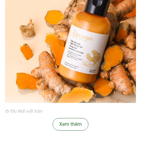
✿
Ưu thế nổi bật:
- Chứa
chiết xuất và tinh dầu nghệ
Xem thêm
có hàm lượng hợp chất
curcuminoid, khoáng chất và vitamin dồi dào có khả năng
kháng khuẩn và nấm, chống viêm, làm dịu và giảm các