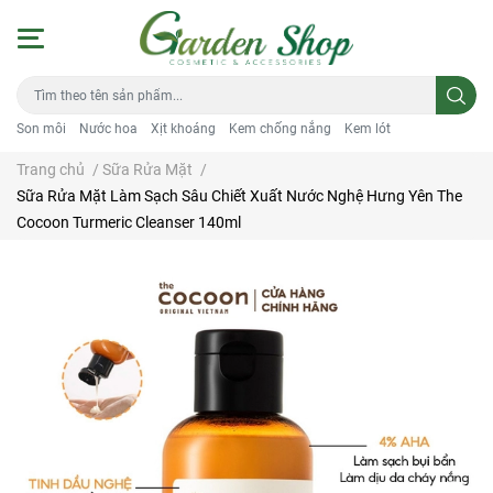
Son môi
Nước hoa
Xịt khoáng
Kem chống nắng
Kem lót
Trang chủ
/
Sữa Rửa Mặt
/
Sữa Rửa Mặt Làm Sạch Sâu Chiết Xuất Nước Nghệ Hưng Yên The
Cocoon Turmeric Cleanser 140ml