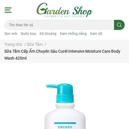
Son môi
Nước hoa
Xịt khoáng
Kem chống nắng
Kem lót
Trang chủ
/
Sữa Tắm
/
Sữa Tắm Cấp Ẩm Chuyên Sâu Curél Intensive Moisture Care Body
Wash 420ml