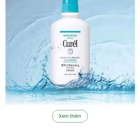
Xem thêm
Đặc trưng:
Sữa Tắm Cấp Ẩm Chuyên Sâu Curél Intensive
Moisture Care Body Wash
với công thức nhẹ nhàng