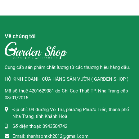
bị kích ứng với các sản phẩm có tính tẩy rửa cao , da
đang bị tổn thương, và
da khô ráp, thiếu ẩm.
Về chúng tôi
Hướng dẫn sử dụng:
Làm ướt cơ thể, cho sản phẩm lên tay
hoặc bông tắm. Bắt đầu tạo bọt, thoa đều và massage nhẹ
nhàng theo chiều kết cấu da. Sau đó rửa lại bằng nước
sạch và lau khô.
Cung cấp sản phẩm chất lượng từ các thương hiệu hàng đầu.
HỘ KINH DOANH CỬA HÀNG SÂN VƯỜN ( GARDEN SHOP )
Mã số thuế 4201629081 do Chi Cục Thuế TP. Nha Trang cấp
Thương hiệu: Curél
08/01/2015
Curél
là một nhãn hiệu của Kao Corporation Nhật bản, là
Địa chỉ:
04 đường Võ Trứ, phường Phước Tiến, thành phố
thương hiệu
Dược mỹ phẩm
chuyên biệt cho làn da nhạy
Nha Trang, tỉnh Khánh Hoà
cảm. Ra mắt tại Nhật Bản vào năm 1999, Curél là kết quả
Số điện thoại:
0943504742
của quá trình nghiên cứu khoa học suốt 30 năm và thử
Email:
thanhsontkh2012@gmail.com
nghiệm lâm sàng để phù hợp với làn da người Châu Á.