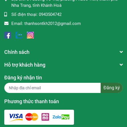
Nha Trang, tỉnh Khánh Hoà
Tetrasodium Edta, Polyquaternium-7, Niacinamide, Sodium
Metabisulfite, Tocopheryl Acetate, Vitis Vinifera (Grape)
Số điện thoại:
0943504742
Seed Oil, Sodium Benzoate, 3-O-Ethyl Ascorbic Acid,
Email:
thanhsontkh2012@gmail.com
Trehalose, Urea, Pentylene Glycol, Serine, Algin,Caprylyl
Glycol, Disodium Phosphate, Glyceryl Polyacrylate,
Pullulan, Sodium Hyaluronate.
Chính sách
Thương hiệu:
Malissa Kiss
Xuất xứ thương hiệu:
Hàn Quốc
Hỗ trợ khách hàng
Sản xuất tại:
Hàn Quốc
Đăng ký nhận tin
Dung tích:
350ml
Đăng ký
Phương thức thanh toán