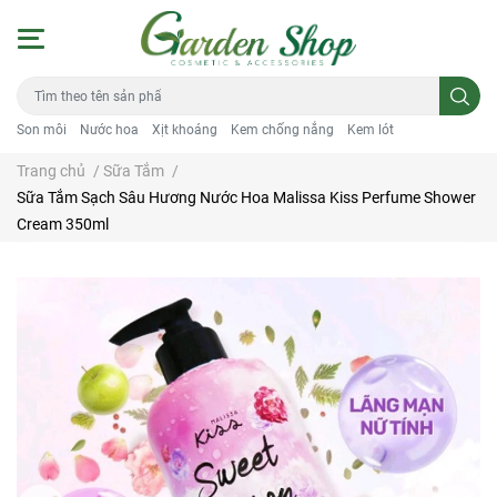
Son môi
Nước hoa
Xịt khoáng
Kem chống nắng
Kem lót
Trang chủ
/
Sữa Tắm
/
Sữa Tắm Sạch Sâu Hương Nước Hoa Malissa Kiss Perfume Shower
Cream 350ml