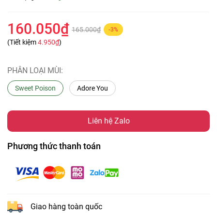
160.050₫
165.000₫
-3%
(Tiết kiệm
4.950₫
)
PHÂN LOẠI MÙI:
Sweet Poison
Adore You
Liên hệ Zalo
Phương thức thanh toán
Giao hàng toàn quốc