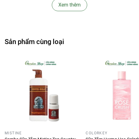
Xem thêm
- Sữa tắm tạo bọt có công nghệ Micellar làm sạch sâu và
cấp ẩm nhờ 5 loại dưỡng chất như: Hyaluron, Vitamin C, E,
B3, chiết xuất hạt nho cấp ẩm, nuôi dưỡng làn da và
hương nước hoa cao cấp
Sản phẩm cùng loại
- Thư giãn, tận hưởng giữa hàng hoa và nâng niu khoảng
thời gian chăm sóc bản thân với hương nước hoa cao cấp
độc quyền của Malissa Kiss.
- Sảm phẩm không có chứa thành phần paraben, silicone,
phthalates.
-
Sữa Tắm Malissa Kiss Hương Nước Hoa
có 2 mùi hương
cho bạn lựa chọn như sau:
Hương Sweet Posion:
Một mùi hương quyến rũ là sự kết
hợp bởi hương thơm của trái cây nhiệt đới và quả đào.
Thêm vào đó, hương hoa sang trọng của hoa Lan Tiên và
MISTINE
COLORKEY
hoa Mẫu Đơn góp phần giúp bạn trở nên nữ tính hơn bao