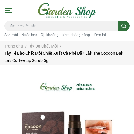
Son môi
Nước hoa
Xịt khoáng
Kem chống nắng
Kem lót
Trang chủ
/
Tẩy Da Chết Môi
/
Tẩy Tế Bào Chết Môi Chiết Xuất Cà Phê Đắk Lắk The Cocoon Dak
Lak Coffee Lip Scrub 5g