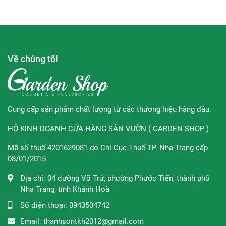
✿
Đối tượng khuyên dùng:
- Dành cho mọi loại da môi.
Về chúng tôi
- Dành cho
môi khô, nhiều tế bào chết.
✿
Hướng dẫn sử dụng:
Làm ẩm môi. Thoa sản phẩm trực
tiếp lên môi bằng chuyển động trượt qua lại trong khoảng
30 giây, lớp tế bào chết sẽ nhẹ nhàng bong ra. Lau đi bằng
Cung cấp sản phẩm chất lượng từ các thương hiệu hàng đầu.
khăn giấy hoặc khăn ấm. Sử dụng 3-4 lần/ tuần để đạt kết
quả tốt nhất.
HỘ KINH DOANH CỬA HÀNG SÂN VƯỜN ( GARDEN SHOP )
Mã số thuế 4201629081 do Chi Cục Thuế TP. Nha Trang cấp
08/01/2015
Địa chỉ:
04 đường Võ Trứ, phường Phước Tiến, thành phố
Nha Trang, tỉnh Khánh Hoà
Số điện thoại:
0943504742
Thành phần:
Butyrospermum Parkii Butter, Macadamia
Integrifolia Seed Oil, Coffea Arabica Seed Powder,
Email:
thanhsontkh2012@gmail.com