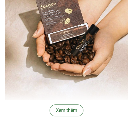
Xem thêm
✿
Ưu thế nổi bật:
- Tẩy Tế Bào Chết Môi Chiết Xuất Cà Phê Đắk Lắk Cocoon
Dak Lak Coffee Lip Scrub
với hàm lượng
caffein
có trong