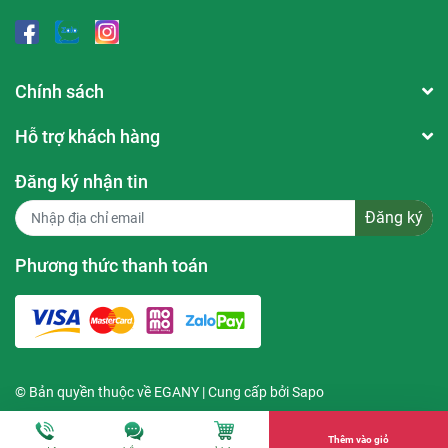
Carthamus Tinctorius Seed Oil, Synthetic Wax, C10-18
Triglycerides, Toco-Pheryl Acetate, Menthyl Lactate
Thương hiệu:
The Cocoon
Chính sách
Xuất xứ thương hiệu:
Việt Nam
Hỗ trợ khách hàng
Dung tích:
5g
Đăng ký nhận tin
Kết cấu:
Dạng thỏi son có nhiều hạt cà phê xay rất mịn
Đăng ký
Mùi hương:
Mùi thơm đặc trưng của cà phê Đắk Lắk
Phương thức thanh toán
© Bản quyền thuộc về
EGANY
| Cung cấp bởi
Sapo
Thêm vào giỏ