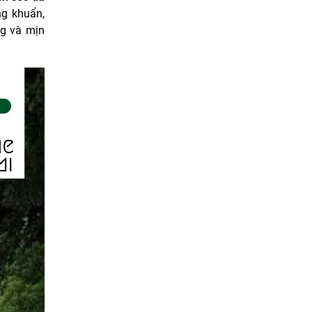
ng khuẩn,
ng và mịn