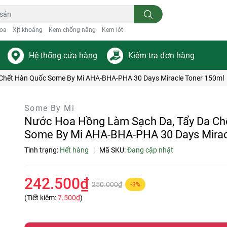
oa
Xịt khoáng
Kem chống nắng
Kem lót
Hệ thống cửa hàng
Kiểm tra đơn hàng
Chết Hàn Quốc Some By Mi AHA-BHA-PHA 30 Days Miracle Toner 150ml
Some By Mi
Nước Hoa Hồng Làm Sạch Da, Tẩy Da Ch
Some By Mi AHA-BHA-PHA 30 Days Mirac
Tình trạng:
Hết hàng
|
Mã SKU:
Đang cập nhật
242.500₫
250.000₫
-3%
(Tiết kiệm:
7.500₫
)