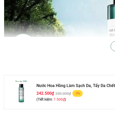
Nước Hoa Hồng Làm Sạch Da, Tẩy Da Chế
242.500₫
250.000₫
-3%
(Tiết kiệm:
7.500₫
)