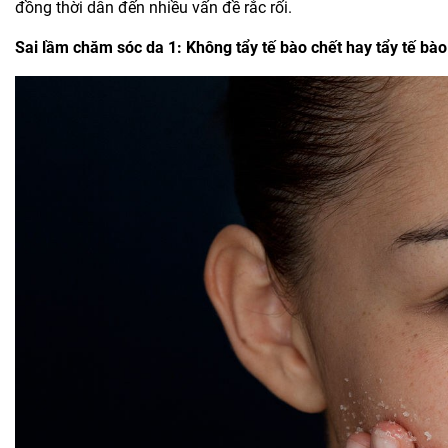
đồng thời dẫn đến nhiều vấn đề rắc rối.
Sai lầm chăm sóc da 1: Không tẩy tế bào chết hay tẩy tế bào