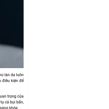
ho làn da luôn
 điều kiện để
quan trọng của
tụ cả bụi bẩn,
 sáng khỏe.