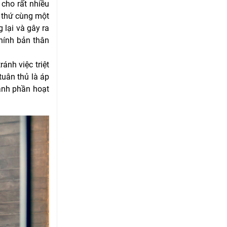
 cho rất nhiều
 thứ cùng một
 lại và gây ra
hính bản thân
ánh việc triệt
uân thủ là áp
ành phần hoạt