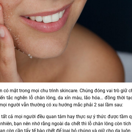
có mặt trong mọi chu trình skincare. Chúng đóng vai trò giữ c
n tắc nghẽn lỗ chân lông, da xỉn màu, lão hóa… đồng thời tạo
mọi người vẫn thường có xu hướng mắc phải 2 sai lầm sau:
i tất cả mọi người đều quan tâm hay thực sự ý thức được tầm 
ên, bạn nên nhớ rằng ngoài da chết thì lỗ chân lông còn tích 
n còn cần tẩy tế bào chết để loại bỏ chúng và giữ cho da luôn