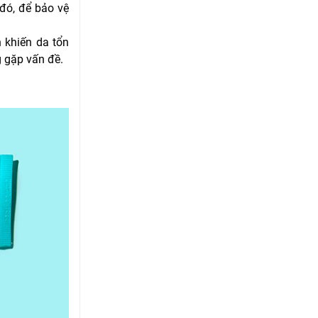
đó, để bảo vệ
 khiến da tổn
g gặp vấn đề.