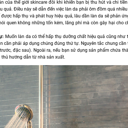
 của thế giới skincare đôi khi khiến bạn bị thu hút và chi tiền
u quả. Điều này sẽ dẫn đến việc làn da phải ôm đồm quá nhiều
 được hấp thụ và phát huy hiệu quả, lâu dần làn da sẽ phản ứng
thói quen không những tốn kém, lãng phí mà còn gây hại cho c
ự:
Muốn làn da có thể hấp thụ dưỡng chất hiệu quả cũng như tr
n cần phải áp dụng chúng đúng thứ tự. Nguyên tắc chung cần t
 trước, đặc sau). Ngoài ra, nếu bạn sử dụng sản phẩm chứa th
ân thủ hướng dẫn từ nhà sản xuất.