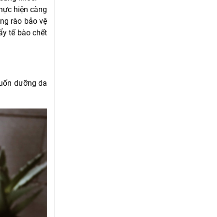
thực hiện càng
àng rào bảo vệ
ẩy tế bào chết
muốn dưỡng da