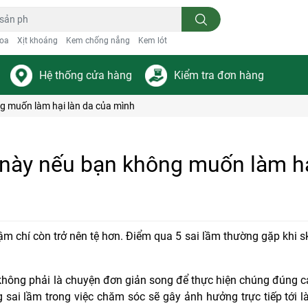
oa
Xịt khoáng
Kem chống nắng
Kem lót
Hệ thống cửa hàng
Kiểm tra đơn hàng
ng muốn làm hại làn da của mình
 này nếu bạn không muốn làm hạ
m chí còn trở nên tệ hơn. Điểm qua 5 sai lầm thường gặp khi s
không phải là chuyện đơn giản song để thực hiện chúng đúng cá
 sai lầm trong việc chăm sóc sẽ gây ảnh hưởng trực tiếp tới 