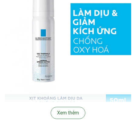
Xem thêm
∞
Ưu thế nổi bật:
-
Xịt Khoáng Thermal Spring Water
chứa nước khoáng La
Roche-Posay với nguồn khoáng chất cân bằng và giàu các