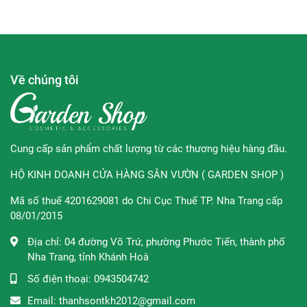
ngoài môi trường.
∞
Loại da phù hợp:
- Phù hợp cho mọi loại da, kể cả làn da nhạy cảm.
Về chúng tôi
- Phù hợp cho người lớn, trẻ em & trẻ sơ sinh.
- Dùng được cho mặt và cơ thể.
Cung cấp sản phẩm chất lượng từ các thương hiệu hàng đầu.
- Da bị cháy nắng / sau khi đi nắng, hoạt động thể thao
ngoài trời, khi đi biển...
HỘ KINH DOANH CỬA HÀNG SÂN VƯỜN ( GARDEN SHOP )
- Da khô, thiếu nước - thiếu ẩm do làm việc trong môi
Mã số thuế 4201629081 do Chi Cục Thuế TP. Nha Trang cấp
trường điều hòa.
08/01/2015
- Da ngứa và kích ứng do côn trùng cắn.
Địa chỉ:
04 đường Võ Trứ, phường Phước Tiến, thành phố
Nha Trang, tỉnh Khánh Hoà
- Bệnh vảy nến, bệnh hồng ban.
Số điện thoại:
0943504742
- Da sau điều trị thẩm mỹ như laser, peel da hóa học.
Email:
thanhsontkh2012@gmail.com