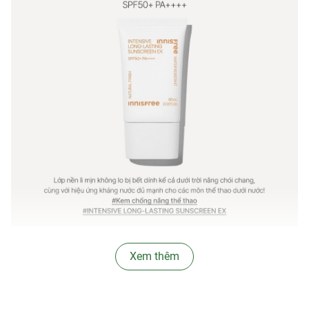
∞
Ưu thế nổi bật:
Xem thêm
-
Kem Chống Nắng Chống Trôi Innisfree Intensive Long-
lasting Sunscreen
là kem chống nắng có 3 tác động:
Dưỡng trắng – Chống nhăn – Chống thấm nước. Sử dụng