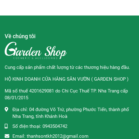
Thoa lại sản phẩm sau khi bơi hoặc tham gia các hoạt
động tiết nhiều mô hôi.
Về chúng tôi
Thương hiệu:
Innisfree
Xuất xứ thương hiệu:
Hàn Quốc
Sản xuất tại:
Hàn Quốc
Cung cấp sản phẩm chất lượng từ các thương hiệu hàng đầu.
Dung tích:
50ml
HỘ KINH DOANH CỬA HÀNG SÂN VƯỜN ( GARDEN SHOP )
***Tác dụng của sản phẩm sẽ khác nhau tùy vào cơ địa
Mã số thuế 4201629081 do Chi Cục Thuế TP. Nha Trang cấp
của mỗi người. Với làn da nhạy cảm bạn nên thử sản
08/01/2015
phẩm ở một vùng nhỏ trước khi sử dụng.
Địa chỉ:
04 đường Võ Trứ, phường Phước Tiến, thành phố
Nha Trang, tỉnh Khánh Hoà
Số điện thoại:
0943504742
Email:
thanhsontkh2012@gmail.com