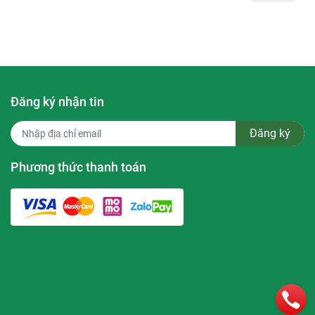
ả năng bổ
ịn, săn
hô, làm
ành nếp
Đăng ký nhận tin
Đăng ký
ng
it
Phương thức thanh toán
g đến lớp