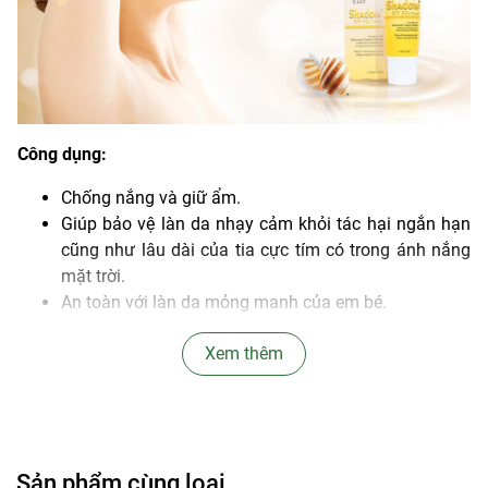
Công dụng:
Chống nắng và giữ ẩm.
Giúp bảo vệ làn da nhạy cảm khỏi tác hại ngắn hạn
cũng như lâu dài của tia cực tím có trong ánh nắng
mặt trời.
An toàn với làn da mỏng manh của em bé.
Giảm đốm đen.
Xem thêm
Thành phần:
Aqua, Octinoxate, Titanium Dioxide (and) Aluminum
Hydroxide (and) Stearic Acid, Butyl
Methoxydibenzoylmethane, Benzophenone-4,
Sản phẩm cùng loại