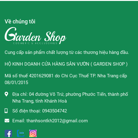
Ngưng sử dụng nếu dị ứng với một trong các thành
phần nào của sản phẩm.
Về chúng tôi
Bảo quản
: Giữ sản phẩm ở nơi khô và mát. Tránh làm
đông lạnh.
Thương hiệu:
Fixderma
Cung cấp sản phẩm chất lượng từ các thương hiệu hàng đầu.
Fixderma
là thương hiệu có xuất xứ từ Mỹ nhưng thường
HỘ KINH DOANH CỬA HÀNG SÂN VƯỜN ( GARDEN SHOP )
được sản xuất tại nhà máy ở Ấn Độ. Nhãn hàng nổi bật với
đa dạng các sản phẩm chăm sóc da như gel trị sẹo, kem
Mã số thuế 4201629081 do Chi Cục Thuế TP. Nha Trang cấp
chống nắng,…được người tiêu dùng trên toàn thế giới ưa
08/01/2015
chuộng. Những sản phẩm của Fixderma luôn được các
Địa chỉ:
04 đường Võ Trứ, phường Phước Tiến, thành phố
chuyên gia khuyên dùng bởi độ lành tính và hiệu quả mà
Nha Trang, tỉnh Khánh Hoà
nó mang lại.
Số điện thoại:
0943504742
Xuất xứ:
Mỹ
Email:
thanhsontkh2012@gmail.com
Dung tích:
75g