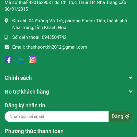
Mã số thuế 4201629081 do Chi Cục Thuế TP. Nha Trang cấp
và phù hợp với mọi loại da.
08/01/2015
Địa chỉ:
04 đường Võ Trứ, phường Phước Tiến, thành phố
Nha Trang, tỉnh Khánh Hoà
Số điện thoại:
0943504742
Email:
thanhsontkh2012@gmail.com
✿
Phân loại:
+ Màu hồng: Da hỗn hợp
Chính sách
+ Màu tím: Da dầu
Hỗ trợ khách hàng
Đăng ký nhận tin
+ Xanh dương: Da hỗn hợp thiên dầu
Đăng ký
Phương thức thanh toán