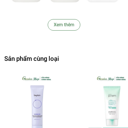
Xem thêm
✿
Công dụng:
- Sun Protect giúp hấp thụ và nuôi dưỡng da. Bảo vệ da tốt
nhất dưới ánh nắng mà không hề để lại bất cừ dư lượng
dầu thừa nào.
Sản phẩm cùng loại
- Chỉ số chống nắng SPF50+/PA++++ có khả năng chống
nắng hơn 8 tiếng và có thể chống được cả tia UVA, UVB.
- Có khả năng chống thấm nước, kiềm dầu khá tốt, không
trôi bởi mồ hôi hay bã nhờn.
- Thích hợp với mùa hè và những người thường xuyên phải
vận động, đổ mồ hôi hay đi biển, đi bơi (nếu xuống nước
thì tốt nhất vẫn nên thoa lại kem sau 80 phút)
- Rất dịu nhẹ, phù hợp với cả da nhạy cảm và da mụn