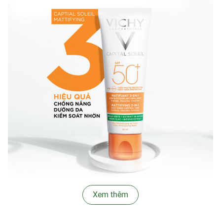
Xem thêm
∞
Ưu thế nổi bật:
- Là kem chống nắng hóa học lai vật lý với
màng lọc chống