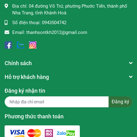
Địa chỉ:
04 đường Võ Trứ, phường Phước Tiến, thành phố
Hướng dẫn sử dụng:
Nha Trang, tỉnh Khánh Hoà
Thoa lên da trước khi ra ngoài nắng khoảng 15-20
Số điện thoại:
0943504742
phút, thoa lại thường xuyên khi bị đổ mồ hôi quá
Email:
thanhsontkh2012@gmail.com
nhiều hoặc phơi nắng thời gian dài.
Lưu ý:
Thành phần và bao bì của sản phẩm có thể thay
Chính sách
đổi ít nhiều tuỳ theo lô hàng nhập từ Hãng.
Hỗ trợ khách hàng
Thương hiệu: Woolworths
Xuất xứ: Úc
Đăng ký nhận tin
Đăng ký
Dung tích: 500mL /1000mL
Phương thức thanh toán