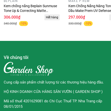
BEPLAIN
MAKE P:REM
Ưu điểm:
Kem chống nắng Beplain Sunmuse
Kem Chống Nắng Nâng Ton
Tone Up & Correcting Matte
Dầu Make Prem UV Defens
- Woolworths Everyday có kết cấu hơi đặc, trơn, khi apply
Sunscreen 50ml
Sebum Sun Cream SPF50+
306.000₫
297.000₫
Hết hàng
50ml
lên da sẽ có hiện tượng bóng, tạo một lớp “film” chắc chắn,
340.000₫
330.000₫
-10%
-10%
giúp làn da của bạn không bị khô rát ngay cả khi bị phơi
dưới nắng gắt.
- Kem chống nắng hàng ngày Woolworths SPF 50+ không
mùi thơm, không có chất PABA, không chất sáp parape ,
không gây nhờn dính hay bí da, đặc biệt có khả năng
Về chúng tôi
chống nước và mồ hôi cao.
- Chống nắng toàn thân dùng được cho da mặt và body
- Chất kem thẩm thấu tốt đảm bảo không nhờn rít khi ra
Cung cấp sản phẩm chất lượng từ các thương hiệu hàng đầu.
mồ hôi , không bí da
HỘ KINH DOANH CỬA HÀNG SÂN VƯỜN ( GARDEN SHOP )
- Có thể chịu nước trong 4 tiếng
Mã số thuế 4201629081 do Chi Cục Thuế TP. Nha Trang cấp
08/01/2015