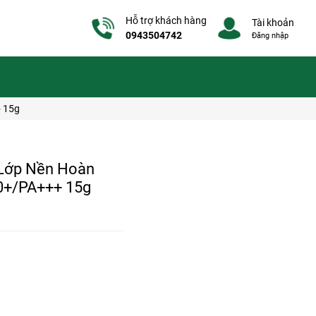
Hỗ trợ khách hàng
Tài khoản
0943504742
Đăng nhập
+ 15g
 Lớp Nền Hoàn
0+/PA+++ 15g