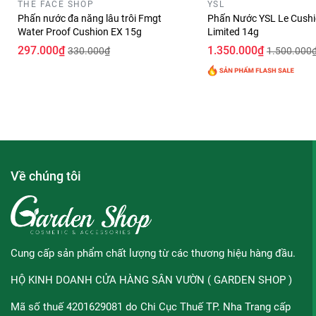
THE FACE SHOP
YSL
∞
Ưu thế nổi bật:
Phấn nước đa năng lâu trôi Fmgt
Phấn Nước YSL Le Cushi
Water Proof Cushion EX 15g
Limited 14g
- Chứa nhiều thành phần thiên nhiên như chiết xuất Blueberry
297.000₫
1.350.000₫
330.000₫
1.500.000
cường dưỡng ẩm giúp da mịn màng, xoa dịu những vùng tổn 
- Công thức Moiture Serum Base chứa hơn 45% độ ẩm để mang l
nhiên.
- Phấn nước có độ bám dính cao, bền màu và khả năng giữ mà
- Thể hiện một kết cấu da ẩm mượt, sạch và trong suốt, rõ r
hơn với chỉ số chống nắng cao SPF 50+/PA+++ giúp bảo về da
Về chúng tôi
ngoài.
- Sản phẩm gồm có 3 tông màu:
21 LIGHT BEIGE:
màu dành cho tông da trắng sáng.
Cung cấp sản phẩm chất lượng từ các thương hiệu hàng đầu.
22 PINK BEIGE:
màu dành cho tông da sáng hồng.
HỘ KINH DOANH CỬA HÀNG SÂN VƯỜN ( GARDEN SHOP )
23 NATURAL BEIGE:
màu dành cho tông da tự nhiên.
Mã số thuế 4201629081 do Chi Cục Thuế TP. Nha Trang cấp