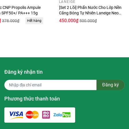
LANEIGE
 CNP Propolis Ampule
[Set 2 Lõi] Phấn Nước Cho Lớp Nền
n SPF50+/ PA+++ 15g
Căng Bóng Tự Nhiên Laneige Neo
da, tăng
Cushion Glow 15g
₫
450.000₫
378.000₫
500.000₫
Hết hàng
g và tự
oàn hảo
ng bên
Đăng ký nhận tin
Đăng ký
Phương thức thanh toán