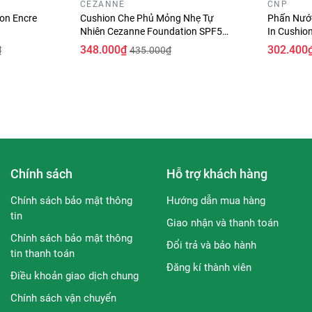
CEZANNE
CNP
on Encre
Cushion Che Phủ Mỏng Nhẹ Tự
Phấn Nước
Nhiên Cezanne Foundation SPF50
In Cushio
, Mineral Water và nha đam giúp cải thiện cấu trúc và tone màu 
PA++++ 11g
348.000₫
302.400
₫
435.000₫
thương trên da.
ại hiệu quả che phủ, giữ ẩm tốt, để lại một kết cấu da rõ ràn
u lâu trong thời gian dài.
àng mang đến nét rạng rỡ tươi tắn suốt cả ngày dài- Sản phẩm h
 an toàn và chống lại các tác nhân gây hại cho da từ môi trườ
Chính sách
Hỗ trợ khách hàng
Chính sách bảo mật thông
Hướng dẫn mua hàng
tin
Giao nhận và thanh toán
Chính sách bảo mật thông
Đổi trả và bảo hành
tin thanh toán
Đăng kí thành viên
Điều khoản giao dịch chung
Chính sách vận chuyển