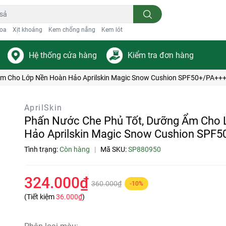
oa
Xịt khoáng
Kem chống nắng
Kem lót
Hệ thống cửa hàng
Kiểm tra đơn hàng
Ẩm Cho Lớp Nền Hoàn Hảo Aprilskin Magic Snow Cushion SPF50+/PA++
AprilSkin
Phấn Nước Che Phủ Tốt, Dưỡng Ẩm Cho
Hảo Aprilskin Magic Snow Cushion SPF5
Tình trạng:
Còn hàng
|
Mã SKU:
SP880950
324.000₫
360.000₫
-10%
(Tiết kiệm
36.000₫
)