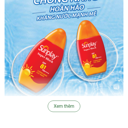
Xem thêm
∞
Ưu thế nổi bật:
-
Sữa Chống Nắng Cực Mạnh Sunplay Super Block
SPF81/PA++++
chứa các thành phần chống nắng nổi bật