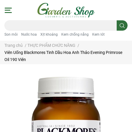
Son môi
Nước hoa
Xịt khoáng
Kem chống nắng
Kem lót
Trang chủ
/
THỰC PHẨM CHỨC NĂNG
/
Viên Uống Blackmores Tinh Dầu Hoa Anh Thảo Evening Primrose
Oil 190 Viên