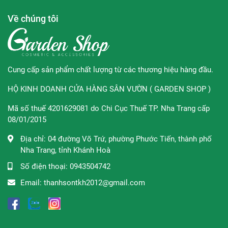
- Ngăn ngừa viêm khớp, cải thiện các chứng thấp khớp.
Về chúng tôi
- Phòng chống tiểu đường: Giảm lượng Insulin và chuyển
hóa chất béo dễ dàng.
- Sản phẩm không chứa men, Gluten, lúa mì, các dẫn xuất
Cung cấp sản phẩm chất lượng từ các thương hiệu hàng đầu.
sữa, chất bảo quản, màu sắc nhân tạo, hương vị hay chất
HỘ KINH DOANH CỬA HÀNG SÂN VƯỜN ( GARDEN SHOP )
tạo ngọt.
Mã số thuế 4201629081 do Chi Cục Thuế TP. Nha Trang cấp
- Viên dạng nang mềm, dễ đàn hấp thụ nhanh vào cơ thể
08/01/2015
và dễ sử dụng.
Địa chỉ:
04 đường Võ Trứ, phường Phước Tiến, thành phố
∞
Đối tượng khuyên dùng:
Nha Trang, tỉnh Khánh Hoà
- Dành cho cả nam và nữ.
Số điện thoại:
0943504742
Email:
thanhsontkh2012@gmail.com
- Người suy hay bị rụng tóc.
- Dành cho phụ nữ không đều kinh nguyệt, và phụ nữ trong
giai đoạn tiền mãn kinh và mã kinh.